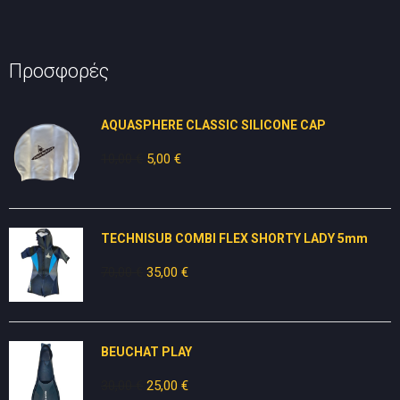
Προσφορές
AQUASPHERE CLASSIC SILICONE CAP
10,00
€
Original
5,00
€
Η
price
τρέχουσα
was:
τιμή
10,00 €.
είναι:
TECHNISUB COMBI FLEX SHORTY LADY 5mm
5,00 €.
70,00
€
Original
35,00
€
Η
price
τρέχουσα
was:
τιμή
70,00 €.
είναι:
BEUCHAT PLAY
35,00 €.
30,00
€
Original
25,00
€
Η