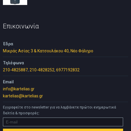
price
τρέχουσα
was:
τιμή
30,00 €.
είναι:
25,00 €.
Επικοινωνία
Έδρα
Μικράς Ασίας 3 & Κατσουλάκου 40, Νέο Φάληρο
Τηλέφωνα
210-4825887
,
210-4828252
,
6977192832
Email
info@kartelias.gr
kartelias@kartelias.gr
Εγγραφείτε στο newsletter για να λαμβάνετε πρώτοι ενημερωτικά
δελτία & προσφορές: