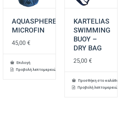
AQUASPHERE
KARTELIAS
MICROFIN
SWIMMING
BUOY –
45,00
€
DRY BAG
25,00
€
Αυτό
Επιλογή
το
Προβολή λεπτομερειών
προϊόν
έχει
Προσθήκη στο καλάθι
πολλαπλές
Προβολή λεπτομερειών
παραλλαγές.
Οι
επιλογές
μπορούν
να
επιλεγούν
στη
σελίδα