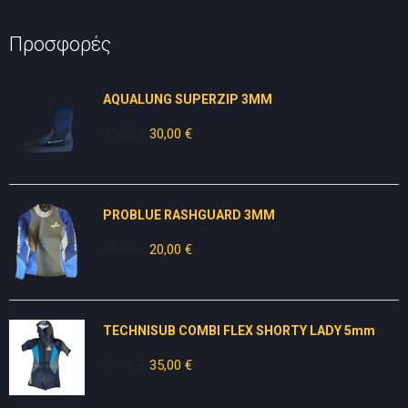
Προσφορές
AQUALUNG SUPERZIP 3MM
49,00
€
Original
30,00
€
Η
price
τρέχουσα
was:
τιμή
49,00 €.
είναι:
PROBLUE RASHGUARD 3MM
30,00 €.
50,00
€
Original
20,00
€
Η
price
τρέχουσα
was:
τιμή
50,00 €.
είναι:
TECHNISUB COMBI FLEX SHORTY LADY 5mm
20,00 €.
70,00
€
Original
35,00
€
Η
price
τρέχουσα
was:
τιμή