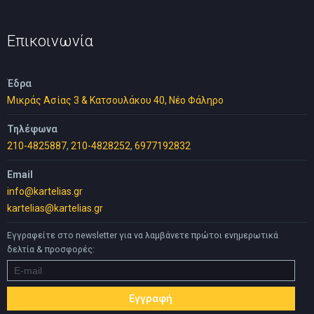
70,00 €.
είναι:
35,00 €.
Επικοινωνία
Έδρα
Μικράς Ασίας 3 & Κατσουλάκου 40, Νέο Φάληρο
Τηλέφωνα
210-4825887
,
210-4828252
,
6977192832
Email
info@kartelias.gr
kartelias@kartelias.gr
Εγγραφείτε στο newsletter για να λαμβάνετε πρώτοι ενημερωτικά
δελτία & προσφορές: