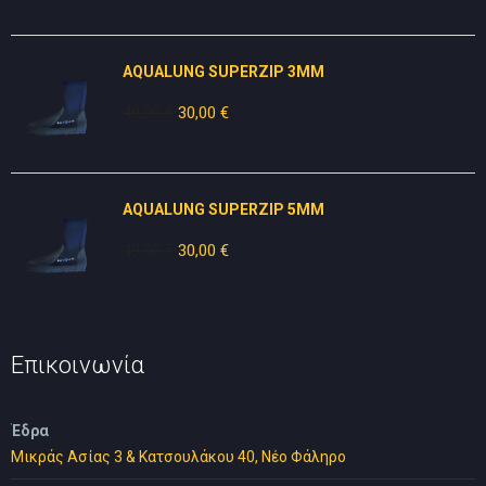
was:
τιμή
10,00 €.
είναι:
AQUALUNG SUPERZIP 3MM
5,00 €.
49,00
€
Original
30,00
€
Η
price
τρέχουσα
was:
τιμή
49,00 €.
είναι:
AQUALUNG SUPERZIP 5MM
30,00 €.
49,00
€
Original
30,00
€
Η
price
τρέχουσα
was:
τιμή
49,00 €.
είναι:
30,00 €.
Επικοινωνία
Έδρα
Μικράς Ασίας 3 & Κατσουλάκου 40, Νέο Φάληρο