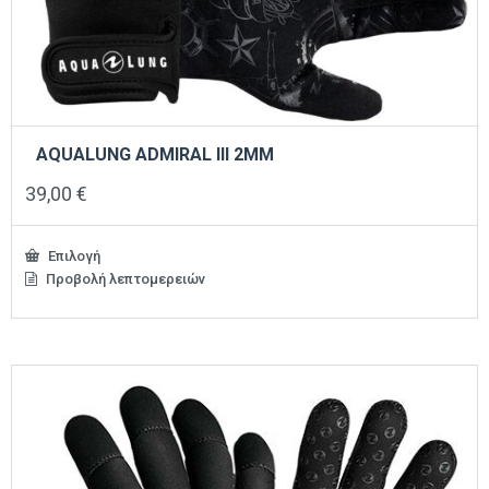
AQUALUNG ADMIRAL III 2ΜΜ
39,00
€
Επιλογή
Προβολή λεπτομερειών
Αυτό
το
προϊόν
έχει
πολλαπλές
παραλλαγές.
Οι
επιλογές
μπορούν
να
επιλεγούν