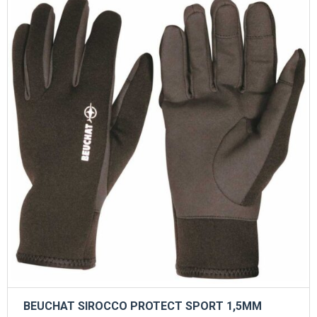
Οι
επιλογές
μπορούν
να
επιλεγούν
στη
σελίδα
του
προϊόντος
BEUCHAT SIROCCO PROTECT SPORT 1,5MM