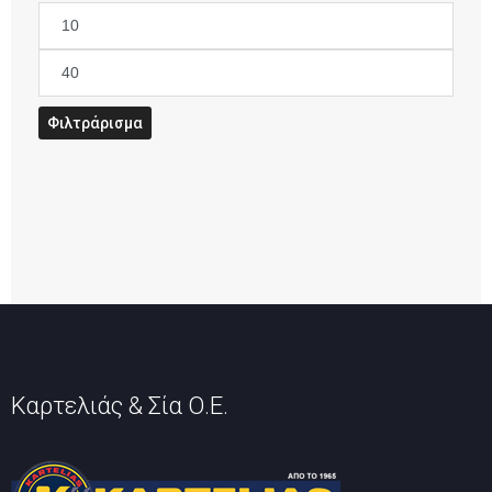
Ελάχιστη
τιμή
Μέγιστη
τιμή
Φιλτράρισμα
Καρτελιάς & Σία Ο.Ε.