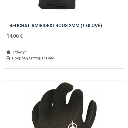
BEUCHAT AMIBIDEXTROUS 2MM (1 GLOVE)
14,00
€
Επιλογή
Προβολή λεπτομερειών
Αυτό
το
προϊόν
έχει
πολλαπλές
παραλλαγές.
Οι
επιλογές
μπορούν
να
επιλεγούν
στη
σελίδα