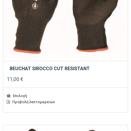
BEUCHAT SIROCCO CUT RESISTANT
11,00
€
Επιλογή
Προβολή λεπτομερειών
Αυτό
το
προϊόν
έχει
πολλαπλές
παραλλαγές.