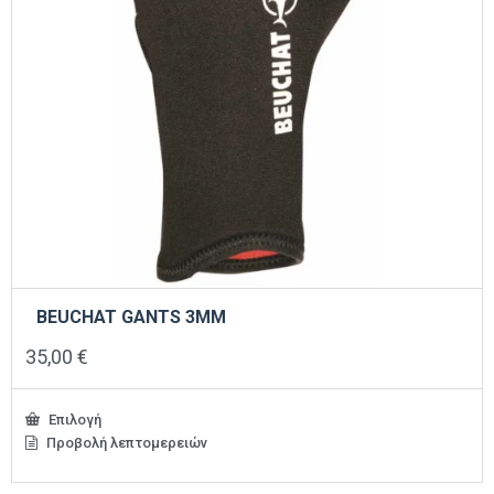
του
προϊόντος
BEUCHAT GANTS 3MM
35,00
€
Επιλογή
Προβολή λεπτομερειών
Αυτό
το
προϊόν