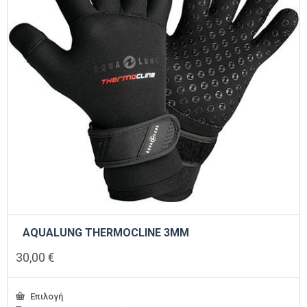
στη
σελίδα
του
προϊόντος
AQUALUNG THERMOCLINE 3ΜΜ
30,00
€
Επιλογή