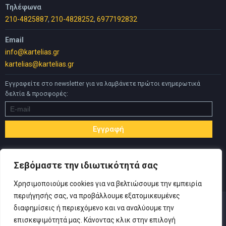
Τηλέφωνα
210-4825887
,
210-4828252
,
6977192832
Email
info@kartelias.gr
kartelias@kartelias.gr
Εγγραφείτε στο newsletter για να λαμβάνετε πρώτοι ενημερωτικά
δελτία & προσφορές:
Σεβόμαστε την ιδιωτικότητά σας
Χρησιμοποιούμε cookies για να βελτιώσουμε την εμπειρία
περιήγησής σας, να προβάλλουμε εξατομικευμένες
διαφημίσεις ή περιεχόμενο και να αναλύουμε την
επισκεψιμότητά μας. Κάνοντας κλικ στην επιλογή