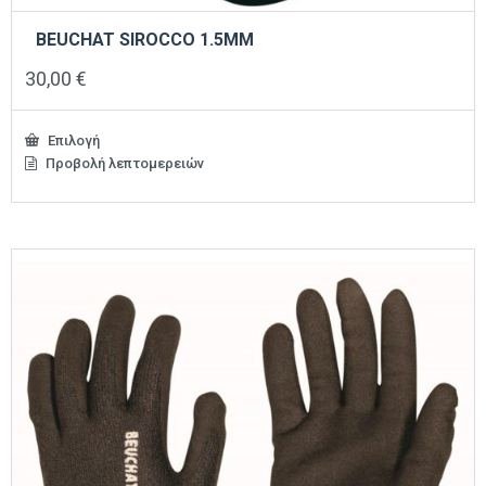
BEUCHAT SIROCCO 1.5MM
30,00
€
Επιλογή
Προβολή λεπτομερειών
Αυτό
το
προϊόν
έχει
πολλαπλές
παραλλαγές.
Οι
επιλογές
μπορούν
να
επιλεγούν
στη
σελίδα
του
προϊόντος