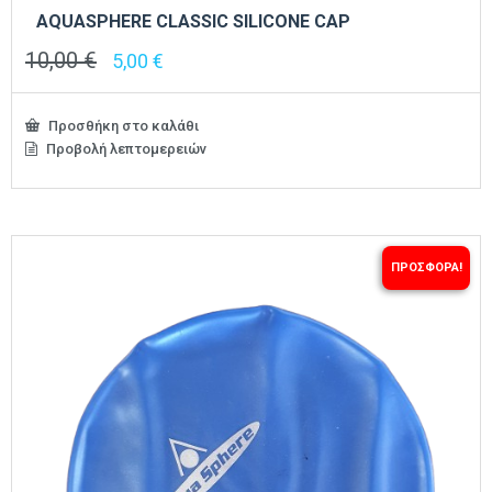
AQUASPHERE CLASSIC SILICONE CAP
10,00
€
Original
Η
5,00
€
price
τρέχουσα
was:
τιμή
10,00 €.
είναι:
Προσθήκη στο καλάθι
5,00 €.
Προβολή λεπτομερειών
ΠΡΟΣΦΟΡΆ!