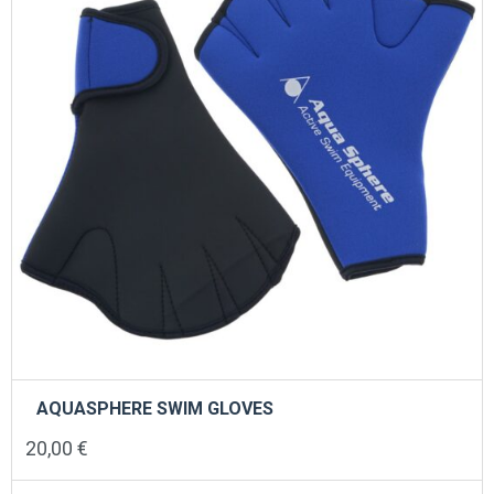
να
επιλεγούν
στη
σελίδα
του
προϊόντος
AQUASPHERE SWIM GLOVES
20,00
€