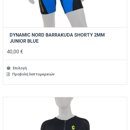
DYNAMIC NORD BARRAKUDA SHORTY 2MM
JUNIOR BLUE
40,00
€
Επιλογή
Προβολή λεπτομερειών
Αυτό
το
προϊόν
έχει
πολλαπλές
παραλλαγές.
Οι
επιλογές
μπορούν
να
επιλεγούν