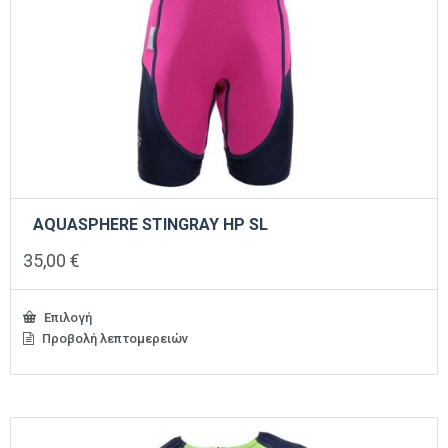
AQUASPHERE STINGRAY HP SL
35,00
€
Επιλογή
Προβολή λεπτομερειών
Αυτό
το
προϊόν
έχει
πολλαπλές
παραλλαγές.