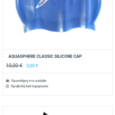
AQUASPHERE CLASSIC SILICONE CAP
10,00
€
Original
Η
5,00
€
price
τρέχουσα
was:
τιμή
10,00 €.
είναι:
Προσθήκη στο καλάθι
5,00 €.
Προβολή λεπτομερειών