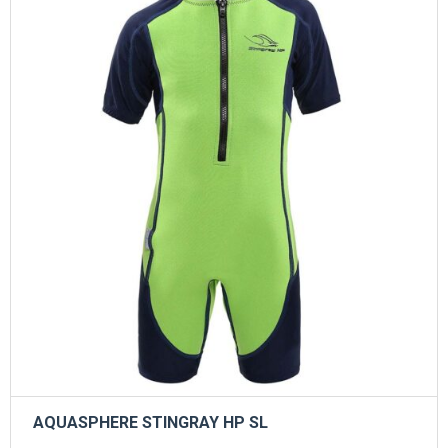
Οι
επιλογές
μπορούν
να
επιλεγούν
στη
σελίδα
του
προϊόντος
AQUASPHERE STINGRAY HP SL