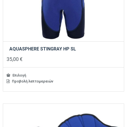
AQUASPHERE STINGRAY HP SL
35,00
€
Επιλογή
Προβολή λεπτομερειών
Αυτό
το
προϊόν
έχει
πολλαπλές
παραλλαγές.
Οι
επιλογές
μπορούν