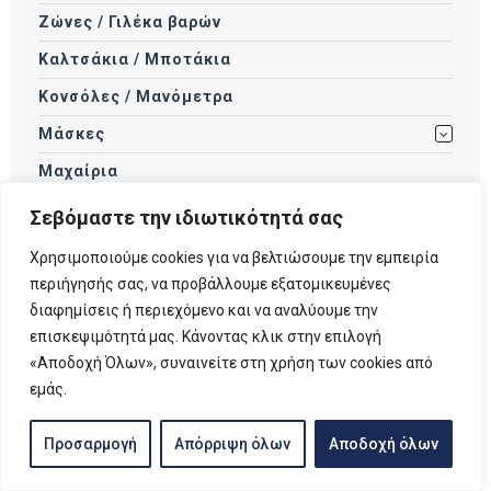
Ζώνες / Γιλέκα βαρών
Καλτσάκια / Μποτάκια
Κονσόλες / Μανόμετρα
Μάσκες
Μαχαίρια
Πέδιλα
Σεβόμαστε την ιδιωτικότητά σας
Ρυθμιστές Αναπνοής
Χρησιμοποιούμε cookies για να βελτιώσουμε την εμπειρία
Ρυθμιστές Πλευστότητας
περιήγησής σας, να προβάλλουμε εξατομικευμένες
διαφημίσεις ή περιεχόμενο και να αναλύουμε την
Σημαδούρες
επισκεψιμότητά μας. Κάνοντας κλικ στην επιλογή
Στολές
«Αποδοχή Όλων», συναινείτε στη χρήση των cookies από
εμάς.
Τσάντες
Φανάρια
Προσαρμογή
Απόρριψη όλων
Αποδοχή όλων
Φιάλες