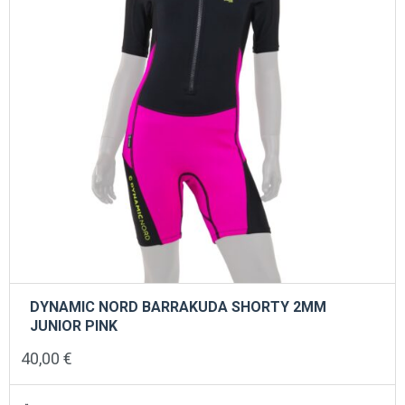
στη
σελίδα
του
προϊόντος
DYNAMIC NORD BARRAKUDA SHORTY 2MM
JUNIOR PINK
40,00
€