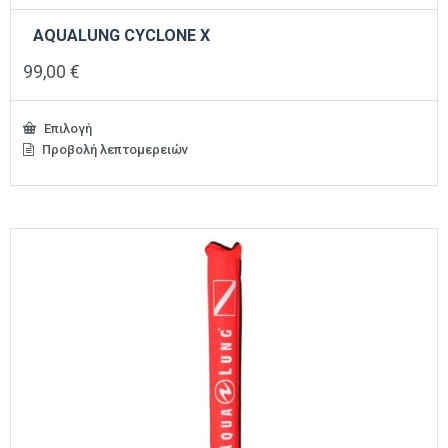
AQUALUNG CYCLONE X
99,00
€
Επιλογή
Προβολή λεπτομερειών
Αυτό
το
προϊόν
έχει
πολλαπλές
παραλλαγές.
Οι
επιλογές
μπορούν
να
επιλεγούν
στη
σελίδα
του
προϊόντος