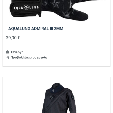
AQUALUNG ADMIRAL III 2ΜΜ
39,00
€
Επιλογή
Προβολή λεπτομερειών
Αυτό
το
προϊόν
έχει
πολλαπλές
παραλλαγές.
Οι
επιλογές
μπορούν
να
επιλεγούν
στη