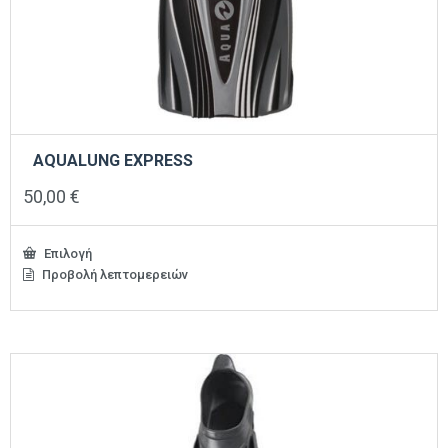
AQUALUNG EXPRESS
50,00
€
Επιλογή
Προβολή λεπτομερειών
Αυτό
το
προϊόν
έχει
πολλαπλές
παραλλαγές.
Οι
επιλογές
μπορούν
να