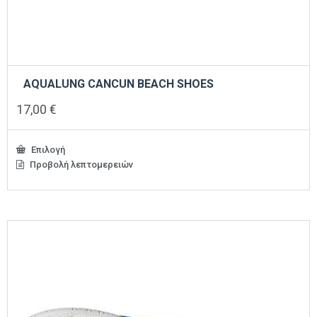
AQUALUNG CANCUN BEACH SHOES
17,00
€
Επιλογή
Προβολή λεπτομερειών
Αυτό
το
προϊόν
έχει
πολλαπλές
παραλλαγές.
Οι
επιλογές
μπορούν
να
επιλεγούν
στη