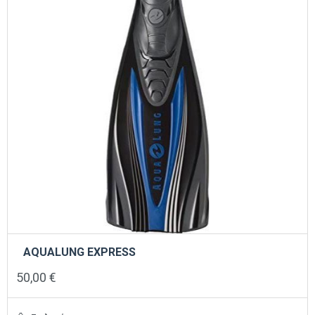
επιλεγούν
στη
σελίδα
του
προϊόντος
AQUALUNG EXPRESS
50,00
€