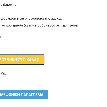
 σιλικόνης
 να συγκρατείται στο λουράκι της μάσκας
ήνα που εμποδίζει την είσοδο νερού σε περίπτωση
ά
ΡΟΣΘΉΚΗ ΣΤΟ ΚΑΛΆΘΙ
-YEL
ΛΕΦΩΝΙΚΗ ΠΑΡΑΓΓΕΛΙΑ