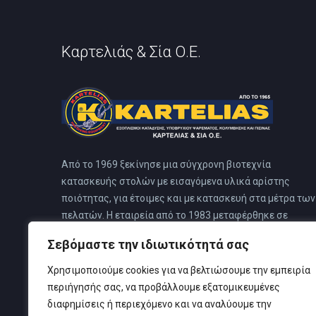
Καρτελιάς & Σία Ο.Ε.
Από το 1969 ξεκίνησε μια σύγχρονη βιοτεχνία
κατασκευής στολών με εισαγόμενα υλικά αρίστης
ποιότητας, για έτοιμες και με κατασκευή στα μέτρα των
πελατών. Η εταιρεία από το 1983 μεταφέρθηκε σε
ιδιόκτητο κτίριο στο Ν. Φάληρο. Αυτό το κτίριο
Σεβόμαστε την ιδιωτικότητά σας
προσχεδιάστηκε για ειδικό κέντρο κατάδυσης, για να
καλύπτει όλες τις ανάγκες των πελατών του, όπου και
Χρησιμοποιούμε cookies για να βελτιώσουμε την εμπειρία
στεγάζονται όλες οι δραστηριότητες της εταιρείας.
περιήγησής σας, να προβάλλουμε εξατομικευμένες
διαφημίσεις ή περιεχόμενο και να αναλύουμε την