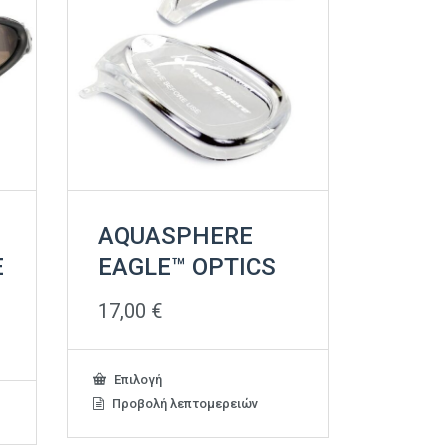
AQUASPHERE
E
EAGLE™ OPTICS
17,00
€
Αυτό
Επιλογή
το
Προβολή λεπτομερειών
προϊόν
έχει