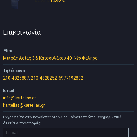
price
τρέχουσα
was:
τιμή
25,00 €.
είναι:
15,00 €.
Επικοινωνία
Έδρα
Μικράς Ασίας 3 & Κατσουλάκου 40, Νέο Φάληρο
Τηλέφωνα
210-4825887
,
210-4828252
,
6977192832
Email
info@kartelias.gr
kartelias@kartelias.gr
Εγγραφείτε στο newsletter για να λαμβάνετε πρώτοι ενημερωτικά
δελτία & προσφορές: