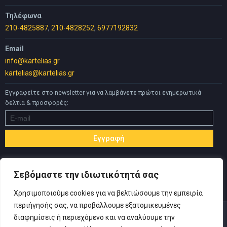
Τηλέφωνα
210-4825887
,
210-4828252
,
6977192832
Email
info@kartelias.gr
kartelias@kartelias.gr
Εγγραφείτε στο newsletter για να λαμβάνετε πρώτοι ενημερωτικά
δελτία & προσφορές:
Σεβόμαστε την ιδιωτικότητά σας
Χρησιμοποιούμε cookies για να βελτιώσουμε την εμπειρία
περιήγησής σας, να προβάλλουμε εξατομικευμένες
διαφημίσεις ή περιεχόμενο και να αναλύουμε την