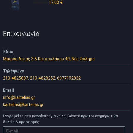
30,00
€
Original
17,00
€
Η
price
τρέχουσα
was:
τιμή
30,00 €.
είναι:
17,00 €.
Επικοινωνία
Έδρα
Μικράς Ασίας 3 & Κατσουλάκου 40, Νέο Φάληρο
Τηλέφωνα
210-4825887
,
210-4828252
,
6977192832
Email
info@kartelias.gr
kartelias@kartelias.gr
Εγγραφείτε στο newsletter για να λαμβάνετε πρώτοι ενημερωτικά
δελτία & προσφορές: