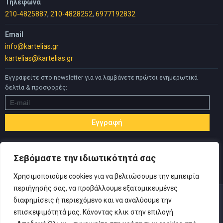
Τηλέφωνα
210-4825887
,
210-4828252
,
6977192832
Email
info@kartelias.gr
kartelias@kartelias.gr
Εγγραφείτε στο newsletter για να λαμβάνετε πρώτοι ενημερωτικά
δελτία & προσφορές:
Σεβόμαστε την ιδιωτικότητά σας
Χρησιμοποιούμε cookies για να βελτιώσουμε την εμπειρία
περιήγησής σας, να προβάλλουμε εξατομικευμένες
διαφημίσεις ή περιεχόμενο και να αναλύουμε την
επισκεψιμότητά μας. Κάνοντας κλικ στην επιλογή