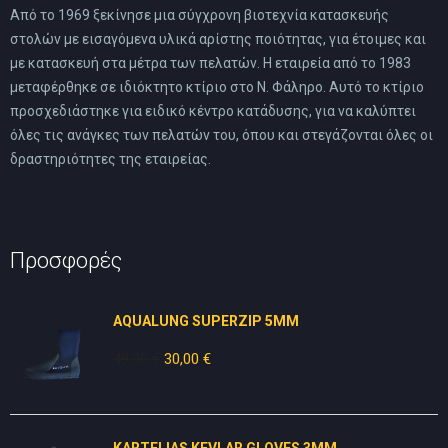
Από το 1969 ξεκίνησε μια σύγχρονη βιοτεχνία κατασκευής
στολών με εισαγόμενα υλικά αρίστης ποιότητας, για έτοιμες και
με κατασκευή στα μέτρα των πελατών. Η εταιρεία από το 1983
μεταφέρθηκε σε ιδιόκτητο κτίριο στο Ν. Φάληρο. Αυτό το κτίριο
προσχεδιάστηκε για ειδικό κέντρο κατάδυσης, για να καλύπτει
όλες τις ανάγκες των πελατών του, όπου και στεγάζονται όλες οι
δραστηριότητες της εταιρείας.
Προσφορές
AQUALUNG SUPERZIP 5MM
49,00
€
Original
30,00
€
Η
price
τρέχουσα
was:
τιμή
49,00 €.
είναι:
KARTELIAS KEVLAR GLOVES 3ΜΜ