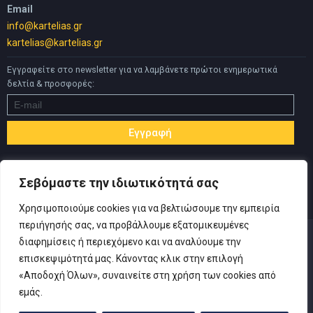
Email
info@kartelias.gr
kartelias@kartelias.gr
Εγγραφείτε στο newsletter για να λαμβάνετε πρώτοι ενημερωτικά
δελτία & προσφορές:
Σεβόμαστε την ιδιωτικότητά σας
Χρησιμοποιούμε cookies για να βελτιώσουμε την εμπειρία
περιήγησής σας, να προβάλλουμε εξατομικευμένες
διαφημίσεις ή περιεχόμενο και να αναλύουμε την
επισκεψιμότητά μας. Κάνοντας κλικ στην επιλογή
«Αποδοχή Όλων», συναινείτε στη χρήση των cookies από
© Copyright 2019 Καρτελιάς ΙΚΕ | Designed and developed by
εμάς.
Inspire Web
-
Πολιτική Απορρήτου
|
Όροι Χρήσης
|
Αίτηση