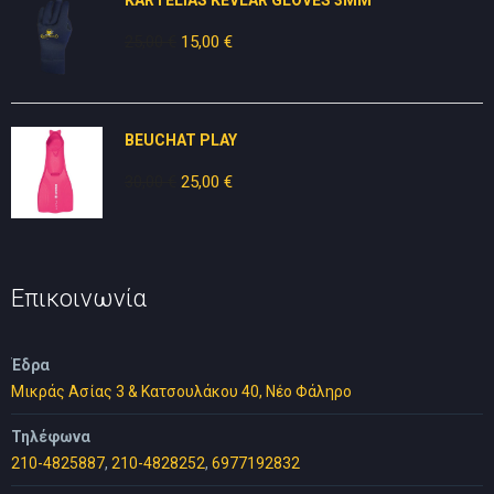
30,00 €.
25,00
€
Original
15,00
€
Η
price
τρέχουσα
was:
τιμή
25,00 €.
είναι:
BEUCHAT PLAY
15,00 €.
30,00
€
Original
25,00
€
Η
price
τρέχουσα
was:
τιμή
30,00 €.
είναι:
25,00 €.
Επικοινωνία
Έδρα
Μικράς Ασίας 3 & Κατσουλάκου 40, Νέο Φάληρο
Τηλέφωνα
210-4825887
,
210-4828252
,
6977192832