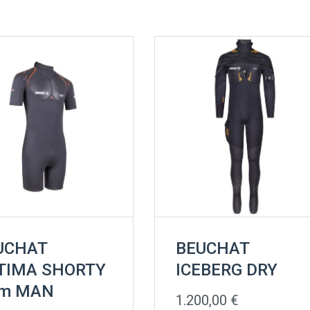
UCHAT
BEUCHAT
TIMA SHORTY
ICEBERG DRY
m MAN
1.200,00
€