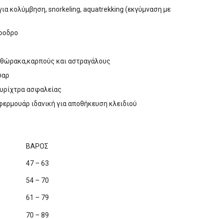
ια κολύμβηση, snorkeling, aquatrekking (εκγύμναση με
όφοδρο
ς θώρακα,καρπούς και αστραγάλους
υαρ
σφυρίχτρα ασφαλείας
 φερμουάρ ιδανική για αποθήκευση κλειδιού
ΒΑΡΟΣ
47 – 63
54 – 70
61 – 79
70 – 89