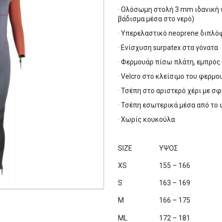
· Ολόσωμη στολή 3 mm ιδανική γ
βάδισμα μέσα στο νερό)
· Υπερελαστικό neoprene διπλ
· Ενίσχυση surpatex στα γόνατα
· Φερμουάρ πίσω πλάτη, εμπρό
· Velcro στο κλείσιμο του φερμο
· Τσέπη στο αριστερό χέρι με 
· Τσέπη εσωτερικά μέσα από το
· Χωρίς κουκούλα
SIZE
ΥΨΟΣ
XS
155 – 166
S
163 – 169
M
166 – 175
ML
172 – 181