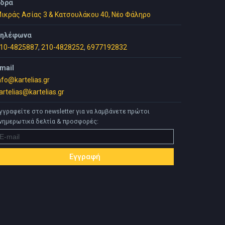
δρα
ικράς Ασίας 3 & Κατσουλάκου 40, Νέο Φάληρο
ηλέφωνα
10-4825887
,
210-4828252
,
6977192832
mail
nfo@kartelias.gr
artelias@kartelias.gr
γγραφείτε στο newsletter για να λαμβάνετε πρώτοι
νημερωτικά δελτία & προσφορές: