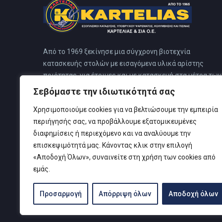
Από το 1969 ξεκίνησε μια σύγχρονη βιοτεχνία
κατασκευής στολών με εισαγόμενα υλικά αρίστης
ποιότητας, για έτοιμες και με κατασκευή στα μέτρα των
πελατών. Η εταιρεία από το 1983 μεταφέρθηκε σε
Σεβόμαστε την ιδιωτικότητά σας
ιδιόκτητο κτίριο στο Ν. Φάληρο. Αυτό το κτίριο
Χρησιμοποιούμε cookies για να βελτιώσουμε την εμπειρία
προσχεδιάστηκε για ειδικό κέντρο κατάδυσης, για να
περιήγησής σας, να προβάλλουμε εξατομικευμένες
καλύπτει όλες τις ανάγκες των πελατών του, όπου και
διαφημίσεις ή περιεχόμενο και να αναλύουμε την
στεγάζονται όλες οι δραστηριότητες της εταιρείας.
επισκεψιμότητά μας. Κάνοντας κλικ στην επιλογή
«Αποδοχή Όλων», συναινείτε στη χρήση των cookies από
εμάς.
Προσαρμογή
Απόρριψη όλων
Αποδοχή όλων