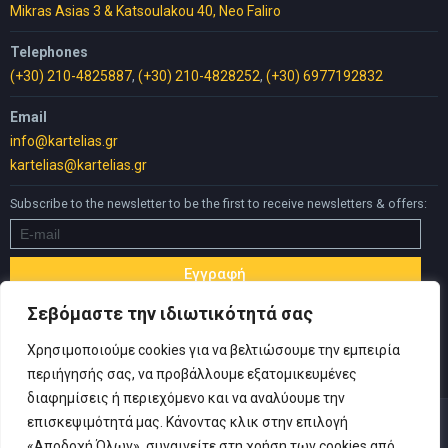
Mikras Asias 3 & Katsoulakou 40, Neo Faliro
Telephones
(+30) 210-4825887
,
(+30) 210-4828252
,
(+30) 6977192832
Email
info@kartelias.gr
kartelias@kartelias.gr
Subscribe to the newsletter to be the first to receive newsletters & offers:
Σεβόμαστε την ιδιωτικότητά σας
Χρησιμοποιούμε cookies για να βελτιώσουμε την εμπειρία
περιήγησής σας, να προβάλλουμε εξατομικευμένες
διαφημίσεις ή περιεχόμενο και να αναλύουμε την
επισκεψιμότητά μας. Κάνοντας κλικ στην επιλογή
«Αποδοχή Όλων», συναινείτε στη χρήση των cookies από