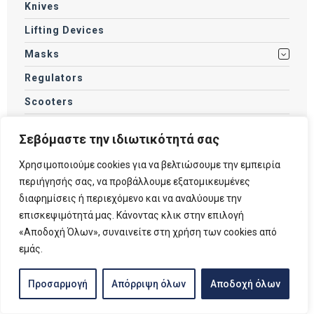
Knives
Lifting Devices
Masks
Regulators
Scooters
Snorkels
Σεβόμαστε την ιδιωτικότητά σας
Socks / Boots
Χρησιμοποιούμε cookies για να βελτιώσουμε την εμπειρία
Spearfishing Accessories
περιήγησής σας, να προβάλλουμε εξατομικευμένες
Spearguns
διαφημίσεις ή περιεχόμενο και να αναλύουμε την
επισκεψιμότητά μας. Κάνοντας κλικ στην επιλογή
SUP
«Αποδοχή Όλων», συναινείτε στη χρήση των cookies από
Swimming Accessories
εμάς.
Swimming Goggles
Προσαρμογή
Απόρριψη όλων
Αποδοχή όλων
Tanks