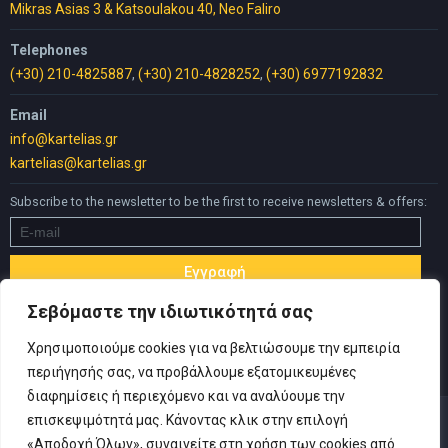
Mikras Asias 3 & Katsoulakou 40, Neo Faliro
Telephones
(+30) 210-4825887
,
(+30) 210-4828252
,
(+30) 6977192832
Email
info@kartelias.gr
kartelias@kartelias.gr
Subscribe to the newsletter to be the first to receive newsletters & offers:
Σεβόμαστε την ιδιωτικότητά σας
Χρησιμοποιούμε cookies για να βελτιώσουμε την εμπειρία
περιήγησής σας, να προβάλλουμε εξατομικευμένες
διαφημίσεις ή περιεχόμενο και να αναλύουμε την
επισκεψιμότητά μας. Κάνοντας κλικ στην επιλογή
«Αποδοχή Όλων», συναινείτε στη χρήση των cookies από