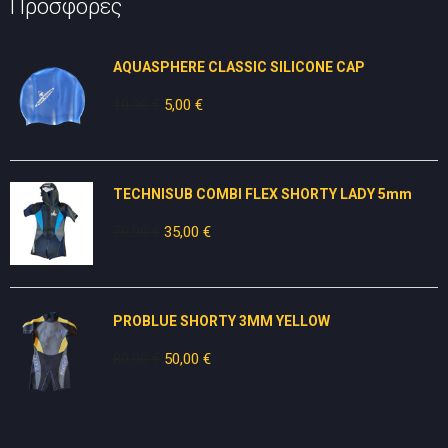
Προσφορές
AQUASPHERE CLASSIC SILICONE CAP
10,00
€
Original
5,00
€
Η
price
τρέχουσα
was:
τιμή
10,00 €.
είναι:
TECHNISUB COMBI FLEX SHORTY LADY 5mm
5,00 €.
70,00
€
Original
35,00
€
Η
price
τρέχουσα
was:
τιμή
70,00 €.
είναι:
PROBLUE SHORTY 3MM YELLOW
35,00 €.
80,00
€
Original
50,00
€
Η
price
τρέχουσα
was:
τιμή
80,00 €.
είναι: