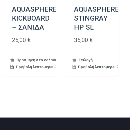
AQUASPHERE
AQUASPHERE
KICKBOARD
STINGRAY
– ΣΑΝΙΔΑ
HP SL
25,00
€
35,00
€
Αυτό
Προσθήκη στο καλάθι
Επιλογή
το
Προβολή λεπτομερειών
Προβολή λεπτομερειών
προϊόν
έχει
πολλαπλές
παραλλαγές.
Οι
επιλογές
μπορούν
να
επιλεγούν
στη
σελίδα