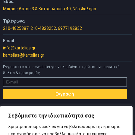
Έδρα
Μικράς Ασίας 3 & Κατσουλάκου 40, Νέο Φάληρο
Τηλέφωνα
210-4825887
,
210-4828252
,
6977192832
Email
info@kartelias.gr
kartelias@kartelias.gr
Εγγραφείτε στο newsletter για να λαμβάνετε πρώτοι ενημερωτικά
δελτία & προσφορές:
Σεβόμαστε την ιδιωτικότητά σας
Χρησιμοποιούμε cookies για να βελτιώσουμε την εμπειρία
περιήγησής σας, να προβάλλουμε εξατομικευμένες