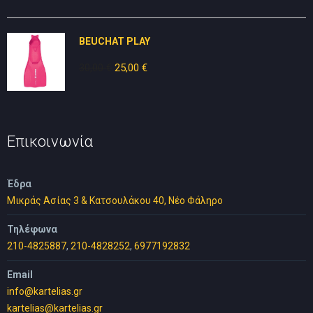
was:
τιμή
10,00 €.
είναι:
BEUCHAT PLAY
5,00 €.
30,00
€
Original
25,00
€
Η
price
τρέχουσα
was:
τιμή
30,00 €.
είναι:
25,00 €.
Επικοινωνία
Έδρα
Μικράς Ασίας 3 & Κατσουλάκου 40, Νέο Φάληρο
Τηλέφωνα
210-4825887
,
210-4828252
,
6977192832
Email
info@kartelias.gr
kartelias@kartelias.gr