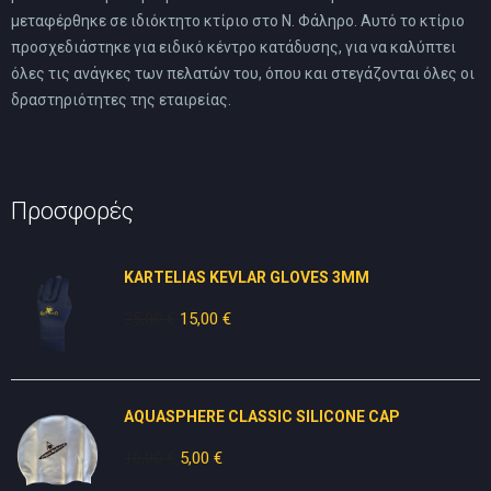
μεταφέρθηκε σε ιδιόκτητο κτίριο στο Ν. Φάληρο. Αυτό το κτίριο
προσχεδιάστηκε για ειδικό κέντρο κατάδυσης, για να καλύπτει
όλες τις ανάγκες των πελατών του, όπου και στεγάζονται όλες οι
δραστηριότητες της εταιρείας.
Προσφορές
KARTELIAS KEVLAR GLOVES 3ΜΜ
25,00
€
Original
15,00
€
Η
price
τρέχουσα
was:
τιμή
25,00 €.
είναι:
AQUASPHERE CLASSIC SILICONE CAP
15,00 €.
10,00
€
Original
5,00
€
Η
price
τρέχουσα