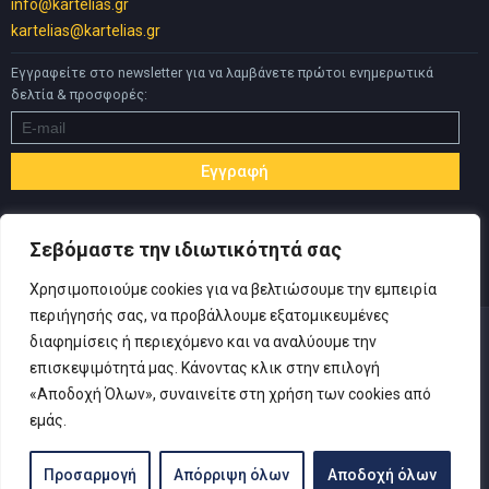
info@kartelias.gr
kartelias@kartelias.gr
Εγγραφείτε στο newsletter για να λαμβάνετε πρώτοι ενημερωτικά
δελτία & προσφορές:
Σεβόμαστε την ιδιωτικότητά σας
Χρησιμοποιούμε cookies για να βελτιώσουμε την εμπειρία
περιήγησής σας, να προβάλλουμε εξατομικευμένες
διαφημίσεις ή περιεχόμενο και να αναλύουμε την
επισκεψιμότητά μας. Κάνοντας κλικ στην επιλογή
«Αποδοχή Όλων», συναινείτε στη χρήση των cookies από
© Copyright 2019 Καρτελιάς ΙΚΕ | Designed and developed by
εμάς.
Inspire Web
-
Πολιτική Απορρήτου
|
Όροι Χρήσης
|
Αίτηση
Υπαναχώρησης
Προσαρμογή
Απόρριψη όλων
Αποδοχή όλων