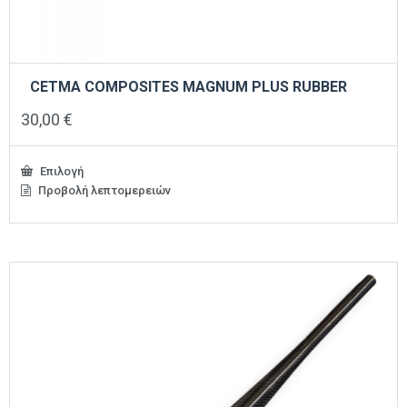
CETMA COMPOSITES MAGNUM PLUS RUBBER
30,00
€
Επιλογή
Προβολή λεπτομερειών
Αυτό
το
προϊόν
έχει
πολλαπλές
παραλλαγές.
Οι
επιλογές
μπορούν
να
επιλεγούν
στη
σελίδα