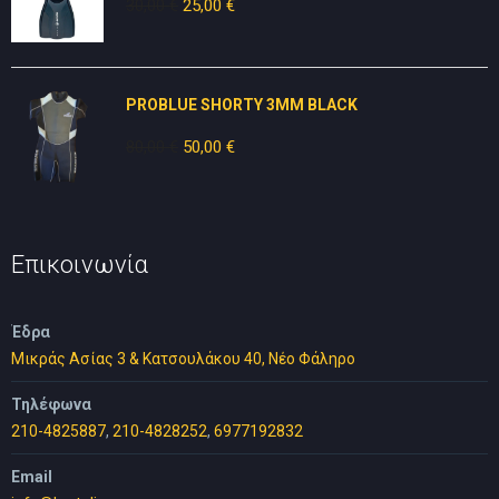
30,00
€
Original
25,00
€
Η
price
τρέχουσα
was:
τιμή
30,00 €.
είναι:
PROBLUE SHORTY 3MM BLACK
25,00 €.
80,00
€
Original
50,00
€
Η
price
τρέχουσα
was:
τιμή
80,00 €.
είναι:
50,00 €.
Επικοινωνία
Έδρα
Μικράς Ασίας 3 & Κατσουλάκου 40, Νέο Φάληρο
Τηλέφωνα
210-4825887
,
210-4828252
,
6977192832
Email