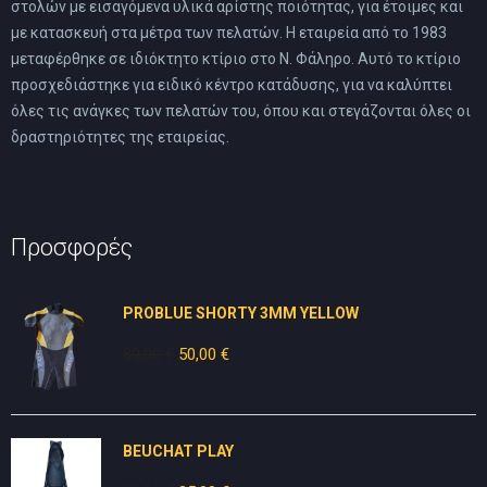
στολών με εισαγόμενα υλικά αρίστης ποιότητας, για έτοιμες και
με κατασκευή στα μέτρα των πελατών. Η εταιρεία από το 1983
μεταφέρθηκε σε ιδιόκτητο κτίριο στο Ν. Φάληρο. Αυτό το κτίριο
προσχεδιάστηκε για ειδικό κέντρο κατάδυσης, για να καλύπτει
όλες τις ανάγκες των πελατών του, όπου και στεγάζονται όλες οι
δραστηριότητες της εταιρείας.
Προσφορές
PROBLUE SHORTY 3MM YELLOW
80,00
€
Original
50,00
€
Η
price
τρέχουσα
was:
τιμή
80,00 €.
είναι:
BEUCHAT PLAY
50,00 €.