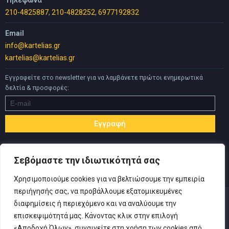
Τηλέφωνα
210-4825887
,
210-4828252
,
6977192832
Email
info@kartelias.gr
kartelias@kartelias.gr
Εγγραφείτε στο newsletter για να λαμβάνετε πρώτοι ενημερωτικά
δελτία & προσφορές:
Σεβόμαστε την ιδιωτικότητά σας
Χρησιμοποιούμε cookies για να βελτιώσουμε την εμπειρία
περιήγησής σας, να προβάλλουμε εξατομικευμένες
διαφημίσεις ή περιεχόμενο και να αναλύουμε την
επισκεψιμότητά μας. Κάνοντας κλικ στην επιλογή
«Αποδοχή Όλων», συναινείτε στη χρήση των cookies από