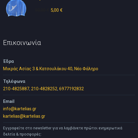
25,00 €.
10,00
€
Original
5,00
€
Η
price
τρέχουσα
was:
τιμή
10,00 €.
είναι:
5,00 €.
Επικοινωνία
Έδρα
Μικράς Ασίας 3 & Κατσουλάκου 40, Νέο Φάληρο
Τηλέφωνα
210-4825887
,
210-4828252
,
6977192832
Email
info@kartelias.gr
kartelias@kartelias.gr
Εγγραφείτε στο newsletter για να λαμβάνετε πρώτοι ενημερωτικά
δελτία & προσφορές: