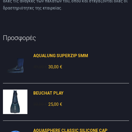
όλες τις ανάγκες των πελατών του, όπου και στεγάζονται όλες οι
δραστηριότητες της εταιρείας.
Προσφορές
AQUALUNG SUPERZIP 5MM
49,00
€
Original
30,00
€
Η
price
τρέχουσα
was:
τιμή
49,00 €.
είναι:
BEUCHAT PLAY
30,00 €.
30,00
€
Original
25,00
€
Η
price
τρέχουσα
was:
τιμή
30,00 €.
είναι:
AQUASPHERE CLASSIC SILICONE CAP