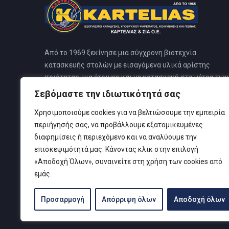
Από το 1969 ξεκίνησε μια σύγχρονη βιοτεχνία
κατασκευής στολών με εισαγόμενα υλικά αρίστης
ποιότητας, για έτοιμες και με κατασκευή στα μέτρα των
πελατών. Η εταιρεία από το 1983 μεταφέρθηκε σε
Σεβόμαστε την ιδιωτικότητά σας
ιδιόκτητο κτίριο στο Ν. Φάληρο. Αυτό το κτίριο
Χρησιμοποιούμε cookies για να βελτιώσουμε την εμπειρία
προσχεδιάστηκε για ειδικό κέντρο κατάδυσης, για να
περιήγησής σας, να προβάλλουμε εξατομικευμένες
καλύπτει όλες τις ανάγκες των πελατών του, όπου και
διαφημίσεις ή περιεχόμενο και να αναλύουμε την
στεγάζονται όλες οι δραστηριότητες της εταιρείας.
επισκεψιμότητά μας. Κάνοντας κλικ στην επιλογή
«Αποδοχή Όλων», συναινείτε στη χρήση των cookies από
εμάς.
Προσαρμογή
Απόρριψη όλων
Αποδοχή όλων