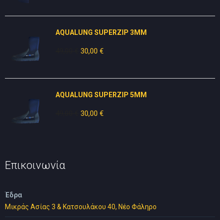
was:
τιμή
25,00 €.
είναι:
AQUALUNG SUPERZIP 3MM
15,00 €.
49,00
€
Original
30,00
€
Η
price
τρέχουσα
was:
τιμή
49,00 €.
είναι:
AQUALUNG SUPERZIP 5MM
30,00 €.
49,00
€
Original
30,00
€
Η
price
τρέχουσα
was:
τιμή
49,00 €.
είναι:
30,00 €.
Επικοινωνία
Έδρα
Μικράς Ασίας 3 & Κατσουλάκου 40, Νέο Φάληρο