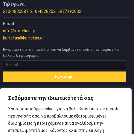
Τηλέφωνα
210-4825887
,
210-4828252
,
6977192832
Email
info@kartelias.gr
kartelias@kartelias.gr
Εγγραφείτε στο newsletter για να λαμβάνετε πρώτοι ενημερωτικά
δελτία & προσφορές:
Σεβόμαστε την ιδιωτικότητά σας
Χρησιμοποιούμε cookies για να βελτιώσουμε την εμπειρία
περιήγησής σας, να προβάλλουμε εξατομικευμένες
διαφημίσεις ή περιεχόμενο και να αναλύουμε την
επισκεψιμότητά μας. Κάνοντας κλικ στην επιλογή