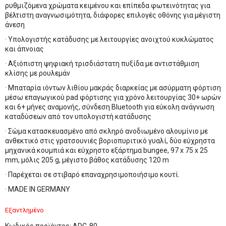
ρυθμιζόμενα χρώματα κειμένου και επίπεδα φωτεινότητας για
βέλτιστη αναγνωσιμότητα, διάφορες επιλογές οθόνης για μέγιστη
άνεση
·
Υπολογιστής κατάδυσης με λειτουργίες ανοιχτού κυκλώματος
και άπνοιας
·
Αξιόπιστη ψηφιακή τρισδιάστατη πυξίδα με αντιστάθμιση
κλίσης με ρουλεμάν
·
Μπαταρία ιόντων λιθίου μακράς διαρκείας με ασύρματη φόρτιση
μέσω επαγωγικού pad φόρτισης για χρόνο λειτουργίας 30+ ωρών
και 6+ μήνες αναμονής, σύνδεση Bluetooth για εύκολη ανάγνωση
καταδύσεων από τον υπολογιστή κατάδυσης
·
Σώμα κατασκευασμένο από σκληρό ανοδιωμένο αλουμίνιο με
ανθεκτικό στις γρατσουνιές βοριοπυριτικό γυαλί, δύο εύχρηστα
μηχανικά κουμπιά και εύχρηστο εξάρτημα bungee, 97 x 75 x 25
mm, μόλις 205 g, μέγιστο βάθος κατάδυσης 120 m
· Π
αρέχεται σε στιβαρό επαναχρησιμοποιήσιμο κουτί.
· MADE IN GERMANY
Εξαντλημένο