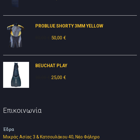
price
τρέχουσα
was:
τιμή
25,00 €.
είναι:
PROBLUE SHORTY 3MM YELLOW
15,00 €.
80,00
€
Original
50,00
€
Η
price
τρέχουσα
was:
τιμή
80,00 €.
είναι:
BEUCHAT PLAY
50,00 €.
30,00
€
Original
25,00
€
Η
price
τρέχουσα
was:
τιμή
30,00 €.
είναι:
25,00 €.
Επικοινωνία
Έδρα
Μικράς Ασίας 3 & Κατσουλάκου 40, Νέο Φάληρο