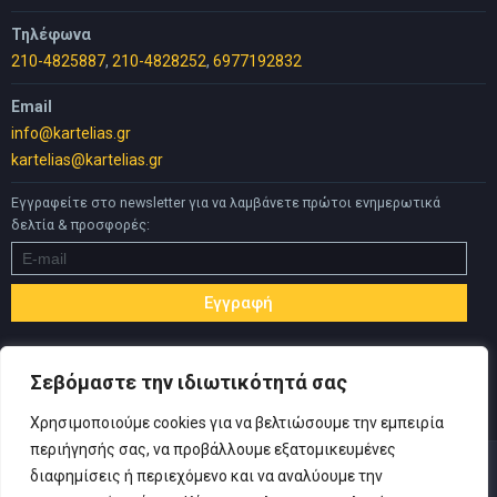
Τηλέφωνα
210-4825887
,
210-4828252
,
6977192832
Email
info@kartelias.gr
kartelias@kartelias.gr
Εγγραφείτε στο newsletter για να λαμβάνετε πρώτοι ενημερωτικά
δελτία & προσφορές:
Σεβόμαστε την ιδιωτικότητά σας
Χρησιμοποιούμε cookies για να βελτιώσουμε την εμπειρία
περιήγησής σας, να προβάλλουμε εξατομικευμένες
διαφημίσεις ή περιεχόμενο και να αναλύουμε την