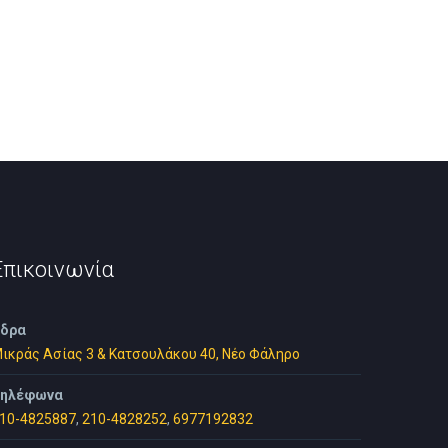
Επικοινωνία
δρα
ικράς Ασίας 3 & Κατσουλάκου 40, Νέο Φάληρο
ηλέφωνα
10-4825887
,
210-4828252
,
6977192832