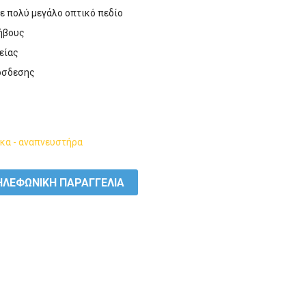
ε πολύ μεγάλο οπτικό πεδίο
φήβους
είας
ρόσδεσης
κα - αναπνευστήρα
ΛΕΦΩΝΙΚΗ ΠΑΡΑΓΓΕΛΙΑ