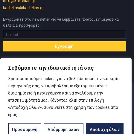
info@kartelias.gr
kartelias@kartelias.gr
Εγγραφείτε στο newsletter για να λαμβάνετε πρώτοι ενημερωτικά
δελτία & προσφορές:
Σεβόμαστε την ιδιωτικότητά σας
Χρησιμοποιούμε cookies για να βελτιώσουμε την εμπειρία
περιήγησής σας, να προβάλλουμε εξατομικευμένες
διαφημίσεις ή περιεχόμενο και να αναλύουμε την
επισκεψιμότητά μας. Κάνοντας κλικ στην επιλογή
«Αποδοχή Όλων», συναινείτε στη χρήση των cookies από
© Copyright 2019 Καρτελιάς ΙΚΕ | Designed and developed by
εμάς.
Inspire Web
-
Πολιτική Απορρήτου
|
Όροι Χρήσης
|
Αίτηση
Υπαναχώρησης
Προσαρμογή
Απόρριψη όλων
Αποδοχή όλων