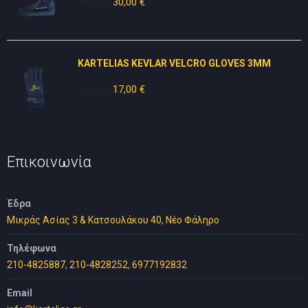
49,00
€
Original
30,00
€
Η
price
τρέχουσα
was:
τιμή
49,00 €.
είναι:
KARTELIAS KEVLAR VELCRO GLOVES 3ΜΜ
30,00 €.
30,00
€
Original
17,00
€
Η
price
τρέχουσα
was:
τιμή
30,00 €.
είναι:
17,00 €.
Επικοινωνία
Έδρα
Μικράς Ασίας 3 & Κατσουλάκου 40, Νέο Φάληρο
Τηλέφωνα
210-4825887
,
210-4828252
,
6977192832
Email