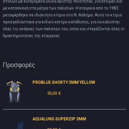
στολών με εισαγόμενα υλικά αρίστης ποιότητας, για έτοιμες και
με κατασκευή στα μέτρα των πελατών. Η εταιρεία από το 1983
μεταφέρθηκε σε ιδιόκτητο κτίριο στο Ν. Φάληρο. Αυτό το κτίριο
προσχεδιάστηκε για ειδικό κέντρο κατάδυσης, για να καλύπτει
όλες τις ανάγκες των πελατών του, όπου και στεγάζονται όλες οι
δραστηριότητες της εταιρείας.
Προσφορές
PROBLUE SHORTY 3MM YELLOW
80,00
€
Original
50,00
€
Η
price
τρέχουσα
was:
τιμή
80,00 €.
είναι:
AQUALUNG SUPERZIP 3MM
50,00 €.