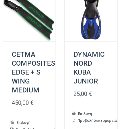
CETMA
DYNAMIC
COMPOSITES
NORD
EDGE + S
KUBA
WING
JUNIOR
MEDIUM
25,00
€
450,00
€
Αυτό
Επιλογή
το
Προβολή λεπτομερειών
Αυτό
Επιλογή
προϊόν
το