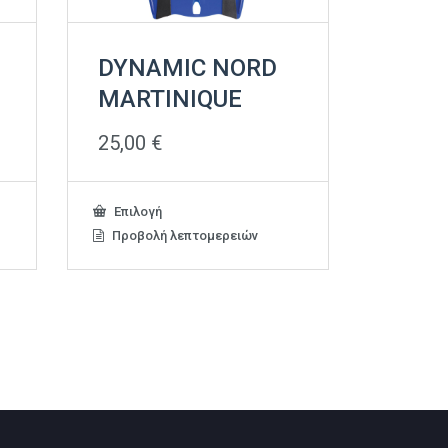
DYNAMIC NORD
MARTINIQUE
25,00
€
Αυτό
Επιλογή
το
Προβολή λεπτομερειών
προϊόν
έχει
πολλαπλές
παραλλαγές.
Οι
επιλογές
μπορούν
να
επιλεγούν
στη
σελίδα