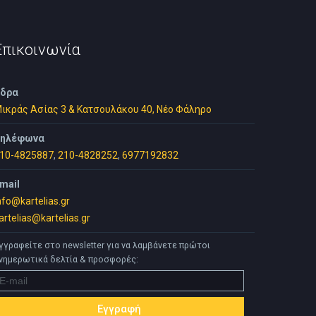
του
προϊόντος
Επικοινωνία
δρα
ικράς Ασίας 3 & Κατσουλάκου 40, Νέο Φάληρο
ηλέφωνα
10-4825887
,
210-4828252
,
6977192832
mail
nfo@kartelias.gr
artelias@kartelias.gr
γγραφείτε στο newsletter για να λαμβάνετε πρώτοι
νημερωτικά δελτία & προσφορές: