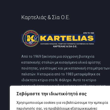
Καρτελιάς & Σία Ο.Ε.
Από το 1969 ξεκίνησε μια σύγχρονη βιοτεχνία
κατασκευής στολών με εισαγόμενα υλικά αρίστης
ποιότητας, για έτοιμες και με κατασκευή στα μέτρα των
πελατών. Η εταιρεία από το 1983 μεταφέρθηκε σε
ιδιόκτητο κτίριο στο Ν. Φάληρο. Αυτό το κτίριο
προσχεδιάστηκε για ειδικό κέντρο κατάδυσης, για να
καλύπτει όλες τις ανάγκες των πελατών του, όπου και
Σεβόμαστε την ιδιωτικότητά σας
στεγάζονται όλες οι δραστηριότητες της εταιρείας.
Χρησιμοποιούμε cookies για να βελτιώσουμε την εμπειρία
περιήγησής σας, να προβάλλουμε εξατομικευμένες