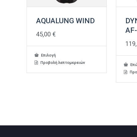
AQUALUNG WIND
DY
AF
45,00
€
119
Αυτό
Επιλογή
το
Προβολή λεπτομερειών
Επι
προϊόν
έχει
Προ
πολλαπλές
παραλλαγές.
Οι
επιλογές
μπορούν
να
επιλεγούν
στη
σελίδα
του
προϊόντος