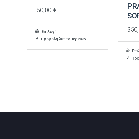
PR
50,00
€
SO
350
Αυτό
Επιλογή
το
Προβολή λεπτομερειών
προϊόν
έχει
Επι
πολλαπλές
Προ
παραλλαγές.
Οι
επιλογές
μπορούν
να
επιλεγούν
στη
σελίδα
του
προϊόντος