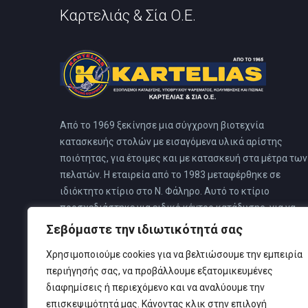
Καρτελιάς & Σία Ο.Ε.
Από το 1969 ξεκίνησε μια σύγχρονη βιοτεχνία
κατασκευής στολών με εισαγόμενα υλικά αρίστης
ποιότητας, για έτοιμες και με κατασκευή στα μέτρα των
πελατών. Η εταιρεία από το 1983 μεταφέρθηκε σε
ιδιόκτητο κτίριο στο Ν. Φάληρο. Αυτό το κτίριο
προσχεδιάστηκε για ειδικό κέντρο κατάδυσης, για να
καλύπτει όλες τις ανάγκες των πελατών του, όπου και
Σεβόμαστε την ιδιωτικότητά σας
στεγάζονται όλες οι δραστηριότητες της εταιρείας.
Χρησιμοποιούμε cookies για να βελτιώσουμε την εμπειρία
περιήγησής σας, να προβάλλουμε εξατομικευμένες
διαφημίσεις ή περιεχόμενο και να αναλύουμε την
επισκεψιμότητά μας. Κάνοντας κλικ στην επιλογή