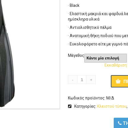
· Black
· Ελαστική μακριά και φαρδυά 
ημίσκληρα υλικά
· Αντιολισθητικό πέλμα
· Ανατομική θήκη ποδιού που με
· Ευκολοφόρετο είτε με γυμνό πό
Μέγεθος
Εκκαθάριση
Π
Κωδικός προϊόντος:
Μ/Δ
Κατηγορίες:
Κλειστού τύπου
ΤΗ