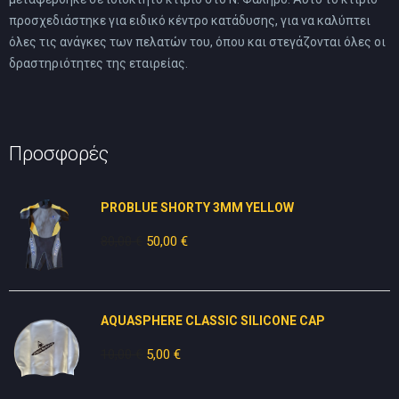
προσχεδιάστηκε για ειδικό κέντρο κατάδυσης, για να καλύπτει
όλες τις ανάγκες των πελατών του, όπου και στεγάζονται όλες οι
δραστηριότητες της εταιρείας.
Προσφορές
PROBLUE SHORTY 3MM YELLOW
80,00
€
Original
50,00
€
Η
price
τρέχουσα
was:
τιμή
80,00 €.
είναι:
AQUASPHERE CLASSIC SILICONE CAP
50,00 €.
10,00
€
Original
5,00
€
Η
price
τρέχουσα
was:
τιμή