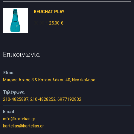
10,00 €.
είναι:
BEUCHAT PLAY
5,00 €.
30,00
€
Original
25,00
€
Η
price
τρέχουσα
was:
τιμή
30,00 €.
είναι:
25,00 €.
Επικοινωνία
Έδρα
Μικράς Ασίας 3 & Κατσουλάκου 40, Νέο Φάληρο
Τηλέφωνα
210-4825887
,
210-4828252
,
6977192832
Email
info@kartelias.gr
kartelias@kartelias.gr