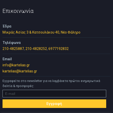
80,00 €.
είναι:
50,00 €.
Επικοινωνία
Έδρα
Μικράς Ασίας 3 & Κατσουλάκου 40, Νέο Φάληρο
Τηλέφωνα
210-4825887
,
210-4828252
,
6977192832
Email
info@kartelias.gr
kartelias@kartelias.gr
Εγγραφείτε στο newsletter για να λαμβάνετε πρώτοι ενημερωτικά
δελτία & προσφορές: