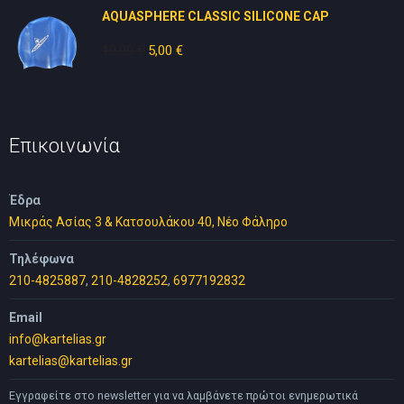
AQUASPHERE CLASSIC SILICONE CAP
30,00 €.
10,00
€
Original
5,00
€
Η
price
τρέχουσα
was:
τιμή
10,00 €.
είναι:
5,00 €.
Επικοινωνία
Έδρα
Μικράς Ασίας 3 & Κατσουλάκου 40, Νέο Φάληρο
Τηλέφωνα
210-4825887
,
210-4828252
,
6977192832
Email
info@kartelias.gr
kartelias@kartelias.gr
Εγγραφείτε στο newsletter για να λαμβάνετε πρώτοι ενημερωτικά