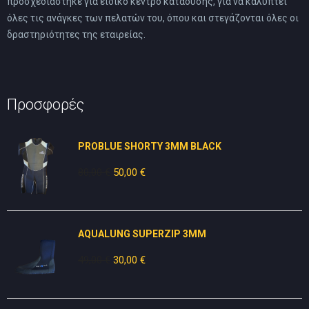
προσχεδιάστηκε για ειδικό κέντρο κατάδυσης, για να καλύπτει
όλες τις ανάγκες των πελατών του, όπου και στεγάζονται όλες οι
δραστηριότητες της εταιρείας.
Προσφορές
PROBLUE SHORTY 3MM BLACK
80,00
€
Original
50,00
€
Η
price
τρέχουσα
was:
τιμή
80,00 €.
είναι:
AQUALUNG SUPERZIP 3MM
50,00 €.
49,00
€
Original
30,00
€
Η
price
τρέχουσα
was:
τιμή
49,00 €.
είναι: