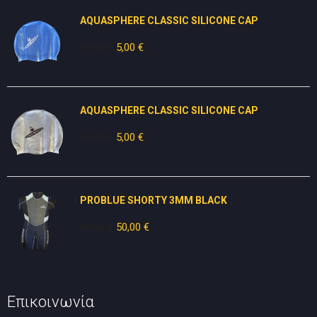
AQUASPHERE CLASSIC SILICONE CAP
10,00
€
Original
5,00
€
Η
price
τρέχουσα
was:
τιμή
10,00 €.
είναι:
AQUASPHERE CLASSIC SILICONE CAP
5,00 €.
10,00
€
Original
5,00
€
Η
price
τρέχουσα
was:
τιμή
10,00 €.
είναι:
PROBLUE SHORTY 3MM BLACK
5,00 €.
80,00
€
Original
50,00
€
Η
price
τρέχουσα
was:
τιμή
80,00 €.
είναι:
50,00 €.
Επικοινωνία