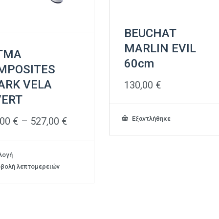
BEUCHAT
MARLIN EVIL
TMA
60cm
MPOSITES
ARK VELA
130,00
€
VERT
Εξαντλήθηκε
Price
,00
€
–
527,00
€
range:
460,00 €
through
Αυτό
λογή
527,00 €
το
βολή λεπτομερειών
προϊόν
έχει
πολλαπλές
παραλλαγές.
Οι