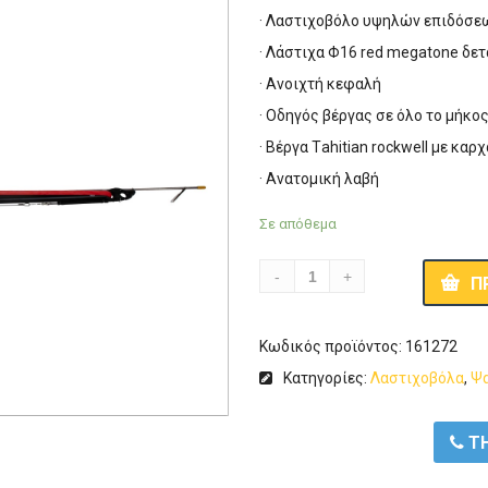
· Λαστιχοβόλο υψηλών επιδόσε
· Λάστιχα Φ16 red megatone δε
· Ανοιχτή κεφαλή
· Οδηγός βέργας σε όλο το μήκο
· Βέργα Τahitian rockwell με καρ
· Ανατομική λαβή
Σε απόθεμα
Π
Κωδικός προϊόντος:
161272
Κατηγορίες:
Λαστιχοβόλα
,
Ψ
ΤΗ