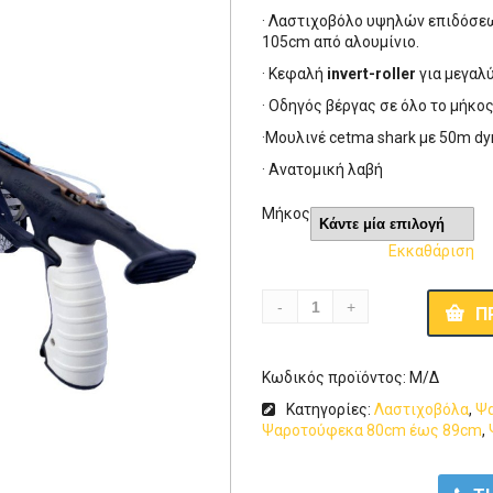
· Λαστιχοβόλο υψηλών επιδόσεω
105cm από αλουμίνιο.
· Κεφαλή
invert-roller
για μεγαλ
· Οδηγός βέργας σε όλο το μήκο
·Μουλινέ cetma shark με 50m d
· Ανατομική λαβή
Μήκος
Εκκαθάριση
Π
Κωδικός προϊόντος:
Μ/Δ
Κατηγορίες:
Λαστιχοβόλα
,
Ψ
Ψαροτούφεκα 80cm έως 89cm
,