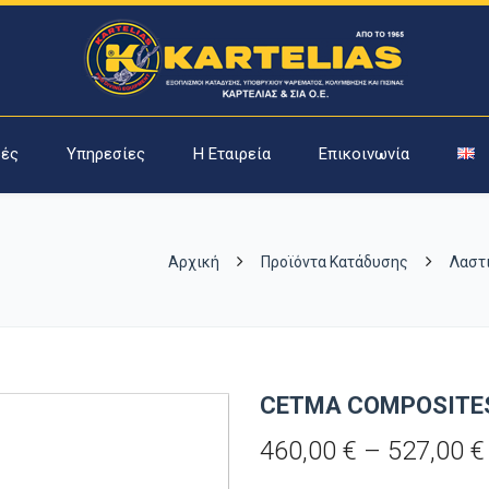
ές
Υπηρεσίες
Η Εταιρεία
Επικοινωνία
Αρχική
Προϊόντα Κατάδυσης
Λαστ
CETMA COMPOSITES
460,00
€
–
527,00
€