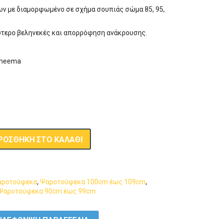
460,00 €
ν με διαμορφωμένo σε σχήμα σουπιάς σώμα 85, 95,
through
527,00 €
ύτερο βεληνεκές και απορρόφηση ανάκρουσης.
ς
yneema
ΡΟΣΘΉΚΗ ΣΤΟ ΚΑΛΆΘΙ
αροτούφεκα
,
Ψαροτούφεκα 100cm έως 109cm
,
Ψαροτούφεκα 90cm έως 99cm