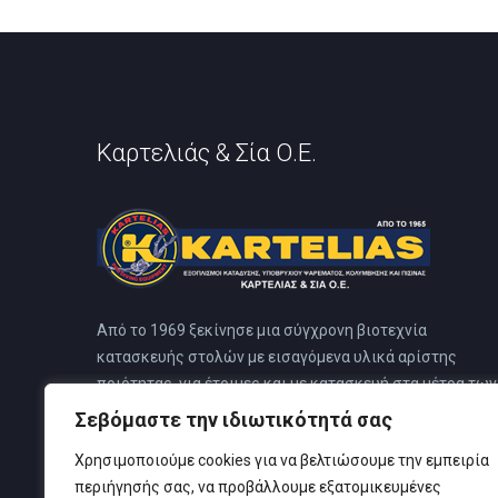
Καρτελιάς & Σία Ο.Ε.
Από το 1969 ξεκίνησε μια σύγχρονη βιοτεχνία
κατασκευής στολών με εισαγόμενα υλικά αρίστης
ποιότητας, για έτοιμες και με κατασκευή στα μέτρα των
πελατών. Η εταιρεία από το 1983 μεταφέρθηκε σε
Σεβόμαστε την ιδιωτικότητά σας
ιδιόκτητο κτίριο στο Ν. Φάληρο. Αυτό το κτίριο
Χρησιμοποιούμε cookies για να βελτιώσουμε την εμπειρία
προσχεδιάστηκε για ειδικό κέντρο κατάδυσης, για να
περιήγησής σας, να προβάλλουμε εξατομικευμένες
καλύπτει όλες τις ανάγκες των πελατών του, όπου και