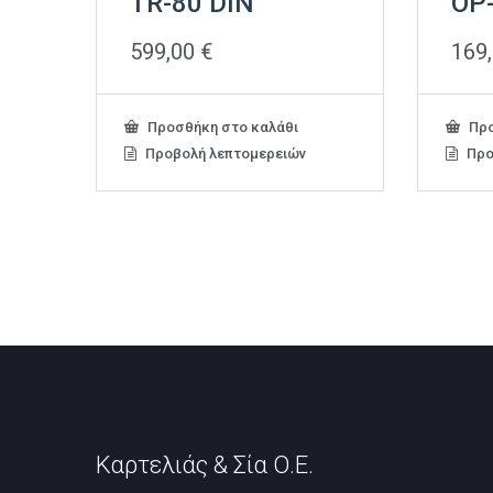
TR-80 DIN
OP
599,00
€
169
Προσθήκη στο καλάθι
Προ
Προβολή λεπτομερειών
Προ
Καρτελιάς & Σία Ο.Ε.