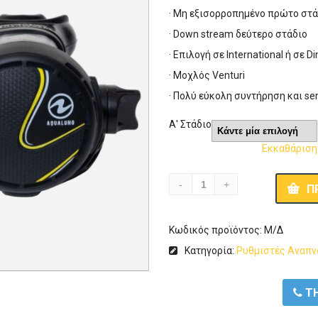
· Μη εξισορροπημένο πρώτο στά
· Down stream δεύτερο στάδιο
· Eπιλογή σε International ή σε D
· Μοχλός Venturi
· Πολύ εύκολη συντήρηση και ser
Α' Στάδιο
Εκκαθάριση
Π
Κωδικός προϊόντος:
Μ/Δ
Κατηγορία:
Ρυθμιστές Αναπν
ΤΗ