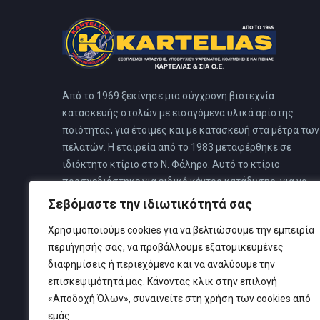
Από το 1969 ξεκίνησε μια σύγχρονη βιοτεχνία
κατασκευής στολών με εισαγόμενα υλικά αρίστης
ποιότητας, για έτοιμες και με κατασκευή στα μέτρα των
πελατών. Η εταιρεία από το 1983 μεταφέρθηκε σε
ιδιόκτητο κτίριο στο Ν. Φάληρο. Αυτό το κτίριο
προσχεδιάστηκε για ειδικό κέντρο κατάδυσης, για να
καλύπτει όλες τις ανάγκες των πελατών του, όπου και
Σεβόμαστε την ιδιωτικότητά σας
στεγάζονται όλες οι δραστηριότητες της εταιρείας.
Χρησιμοποιούμε cookies για να βελτιώσουμε την εμπειρία
περιήγησής σας, να προβάλλουμε εξατομικευμένες
διαφημίσεις ή περιεχόμενο και να αναλύουμε την
επισκεψιμότητά μας. Κάνοντας κλικ στην επιλογή
«Αποδοχή Όλων», συναινείτε στη χρήση των cookies από
εμάς.