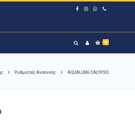
0
ης
Ρυθμιστές Αναπνοής
AQUALUNG CALYPSO
O