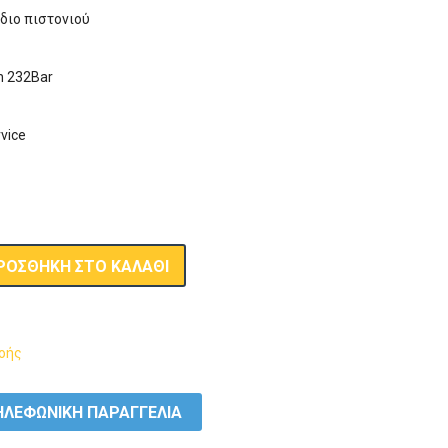
διο πιστονιού
in 232Bar
vice
ΡΟΣΘΉΚΗ ΣΤΟ ΚΑΛΆΘΙ
οής
ΛΕΦΩΝΙΚΗ ΠΑΡΑΓΓΕΛΙΑ