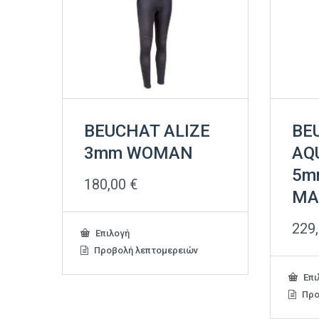
BEUCHAT ALIZE
BE
3mm WOMAN
AQ
5m
180,00
€
MA
229
Αυτό
Επιλογή
το
Προβολή λεπτομερειών
προϊόν
έχει
Επι
πολλαπλές
Προ
παραλλαγές.
Οι