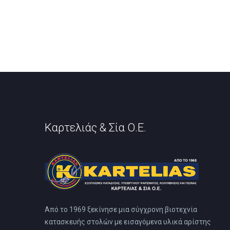
επιλογές
μπορούν
να
επιλεγούν
στη
σελίδα
του
προϊόντος
Καρτελιάς & Σία Ο.Ε.
Από το 1969 ξεκίνησε μια σύγχρονη βιοτεχνία
κατασκευής στολών με εισαγόμενα υλικά αρίστης