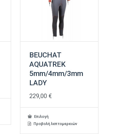
BEUCHAT
AQUATREK
5mm/4mm/3mm
LADY
229,00
€
Αυτό
Επιλογή
το
Προβολή λεπτομερειών
προϊόν
έχει