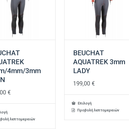
UCHAT
BEUCHAT
UATREK
AQUATREK 3mm
m/4mm/3mm
LADY
N
199,00
€
,00
€
Αυτό
Επιλογή
το
Προβολή λεπτομερειών
Αυτό
λογή
προϊόν
το
βολή λεπτομερειών
έχει
προϊόν
πολλαπλές
έχει