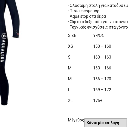
· Ολόσωμη στολή για καταδύσε
· Πίσω φερμουάρ
· Αqua stop στα άκρα
· Clip στο δεξί πόδι για να πιάνε
· Τεχνικές ενισχύσεις στα γόνατ
SIZE
ΥΨΟΣ
XS
150 – 160
S
160 – 163
M
163 – 166
ML
166 – 170
L
169 – 172
XL
175+
Μέγεθος