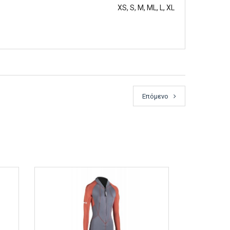
XS, S, M, ML, L, XL
Επόμενο