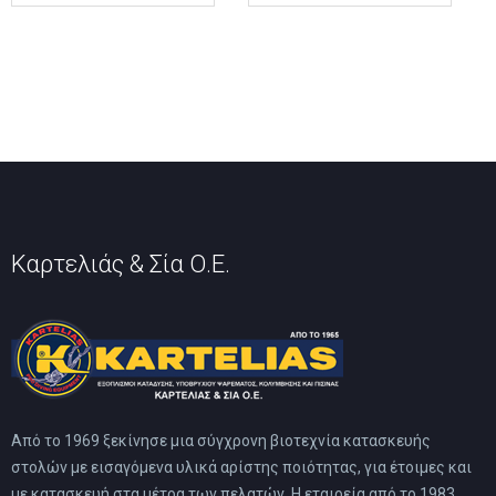
έχει
έχει
πολλαπλές
πολλαπλές
παραλλαγές.
παραλλαγές.
Οι
Οι
επιλογές
επιλογές
μπορούν
μπορούν
να
να
επιλεγούν
επιλεγούν
στη
στη
σελίδα
σελίδα
του
του
προϊόντος
προϊόντος
Καρτελιάς & Σία Ο.Ε.
Από το 1969 ξεκίνησε μια σύγχρονη βιοτεχνία κατασκευής
στολών με εισαγόμενα υλικά αρίστης ποιότητας, για έτοιμες και
με κατασκευή στα μέτρα των πελατών. Η εταιρεία από το 1983