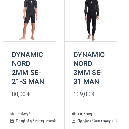
DYNAMIC
DYNAMIC
NORD
NORD
2MM SE-
3MM SE-
21-S MAN
31 MAN
80,00
€
139,00
€
Αυτό
Αυτό
Επιλογή
Επιλογή
το
το
Προβολή λεπτομερειών
Προβολή λεπτομερειών
προϊόν
προϊόν