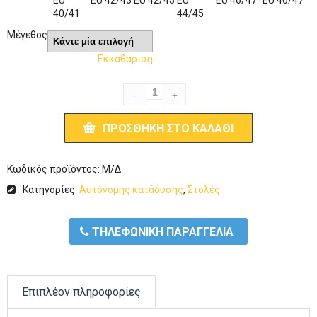
EU
EU 42/43
EU 42/43
EU
EU 46/47
EU 46/47
40/41
44/45
Μέγεθος
Εκκαθάριση
ΠΡΟΣΘΉΚΗ ΣΤΟ ΚΑΛΆΘΙ
Κωδικός προϊόντος:
Μ/Δ
Κατηγορίες:
Αυτόνομης κατάδυσης
,
Στολές
ΤΗΛΕΦΩΝΙΚΗ ΠΑΡΑΓΓΕΛΙΑ
Επιπλέον πληροφορίες