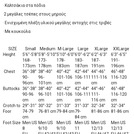
· Καλτσάκια στα πόδια
·2 μεγάλες τσέπες στους μηρούς
· Ενισχυμένη πλέξη υλικού μεγάλης αντοχής στις τριβές
· Με κουκούλα
SIZE
Small
Medium
M-Large
Large
XLarge
XXLarge
Height
5’6″-5’8″
5’8″-5’10”
5’10”-6’0″
6’0″-6’2″
6’2″-6’3″
6’3″-6’5″
168-
173-
178-
183-
187-
191-
173cm
178cm
183cm
187cm
191cm
196cm
Chest
36”-38”
38”-40″
40”-42″
42”-44″
44″-46″
46″-48″
90-
96-
101-106
106-111
111-116
116-120
96cm
101cm
cm
cm
cm
cm
Buttocks
36”-38″
38”-40″
40″-42”
42″-44”
44”-46″
46″-48”
90-96
96-101
101-106
106-111
111-
116-120
cm
cm
cm
cm
116 cm
cm
Crotch to
29”-31″
30”-32″
31″-33”
31″-33”
32″-34”
32″-34”
Foor
74-79
76-81 cm
79-84 cm
79-
81-86 cm
81-86 cm
cm
84 cm
Foot Size
Men US
Men US
Men US
Men US
Men US
Men US
8
9/10
9/10
11
12/13
12/13