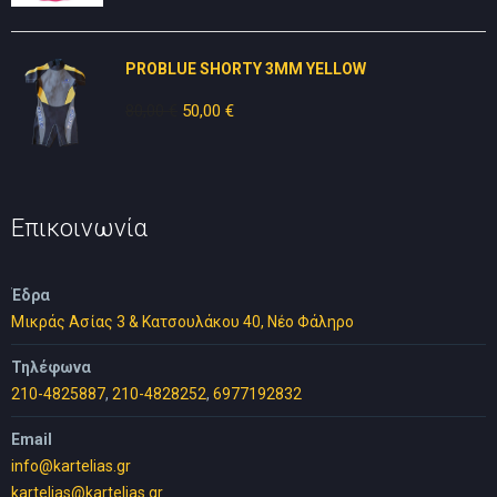
was:
τιμή
30,00 €.
είναι:
PROBLUE SHORTY 3MM YELLOW
25,00 €.
80,00
€
Original
50,00
€
Η
price
τρέχουσα
was:
τιμή
80,00 €.
είναι:
50,00 €.
Επικοινωνία
Έδρα
Μικράς Ασίας 3 & Κατσουλάκου 40, Νέο Φάληρο
Τηλέφωνα
210-4825887
,
210-4828252
,
6977192832
Email
info@kartelias.gr
kartelias@kartelias.gr