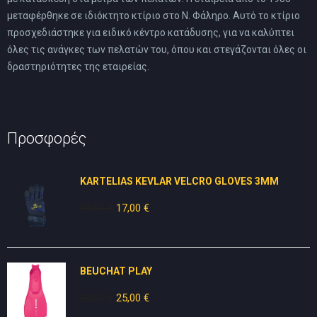
μεταφέρθηκε σε ιδιόκτητο κτίριο στο Ν. Φάληρο. Αυτό το κτίριο
προσχεδιάστηκε για ειδικό κέντρο κατάδυσης, για να καλύπτει
όλες τις ανάγκες των πελατών του, όπου και στεγάζονται όλες οι
δραστηριότητες της εταιρείας.
Προσφορές
KARTELIAS KEVLAR VELCRO GLOVES 3ΜΜ
30,00
€
Original
17,00
€
Η
price
τρέχουσα
was:
τιμή
30,00 €.
είναι:
BEUCHAT PLAY
17,00 €.
30,00
€
Original
25,00
€
Η
price
τρέχουσα