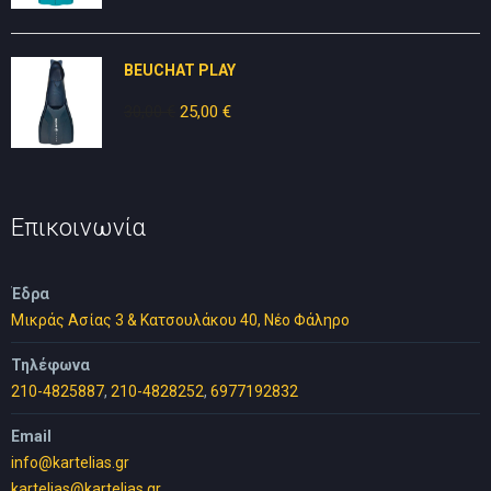
was:
τιμή
30,00 €.
είναι:
BEUCHAT PLAY
25,00 €.
30,00
€
Original
25,00
€
Η
price
τρέχουσα
was:
τιμή
30,00 €.
είναι:
25,00 €.
Επικοινωνία
Έδρα
Μικράς Ασίας 3 & Κατσουλάκου 40, Νέο Φάληρο
Τηλέφωνα
210-4825887
,
210-4828252
,
6977192832
Email
info@kartelias.gr
kartelias@kartelias.gr