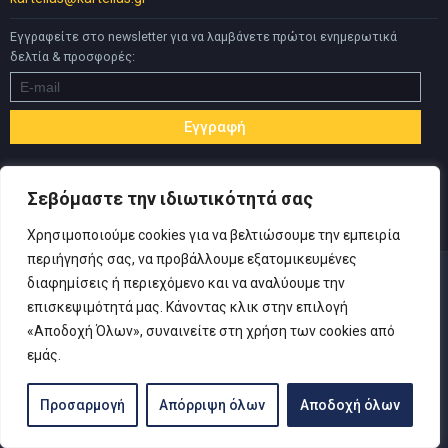
Εγγραφείτε στο newsletter για να λαμβάνετε πρώτοι ενημερωτικά
δελτία & προσφορές:
Σεβόμαστε την ιδιωτικότητά σας
Χρησιμοποιούμε cookies για να βελτιώσουμε την εμπειρία
περιήγησής σας, να προβάλλουμε εξατομικευμένες
διαφημίσεις ή περιεχόμενο και να αναλύουμε την
επισκεψιμότητά μας. Κάνοντας κλικ στην επιλογή
«Αποδοχή Όλων», συναινείτε στη χρήση των cookies από
© Copyright 2019 Καρτελιάς ΙΚΕ | Designed and developed by
εμάς.
Inspire Web
-
Πολιτική Απορρήτου
|
Όροι Χρήσης
|
Αίτηση
Υπαναχώρησης
Προσαρμογή
Απόρριψη όλων
Αποδοχή όλων