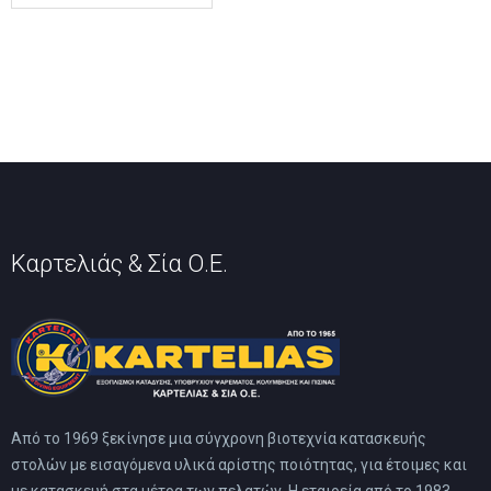
έχει
επιλογές
πολλαπλές
μπορούν
παραλλαγές.
να
Οι
επιλεγούν
επιλογές
στη
μπορούν
σελίδα
να
του
επιλεγούν
προϊόντος
στη
σελίδα
του
προϊόντος
Καρτελιάς & Σία Ο.Ε.
Από το 1969 ξεκίνησε μια σύγχρονη βιοτεχνία κατασκευής
στολών με εισαγόμενα υλικά αρίστης ποιότητας, για έτοιμες και
με κατασκευή στα μέτρα των πελατών. Η εταιρεία από το 1983