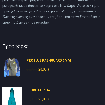
μεταφέρθηκε σε ιδιόκτητο κτίριο στο Ν. Φάληρο. Αυτό το κτίριο
προσχεδιάστηκε για ειδικό κέντρο κατάδυσης, για να καλύπτει
όλες τις ανάγκες των πελατών του, όπου και στεγάζονται όλες οι
δραστηριότητες της εταιρείας.
Προσφορές
PROBLUE RASHGUARD 3MM
50,00
€
Original
20,00
€
Η
price
τρέχουσα
was:
τιμή
50,00 €.
είναι:
BEUCHAT PLAY
20,00 €.
30,00
€
Original
25,00
€
Η
price
τρέχουσα