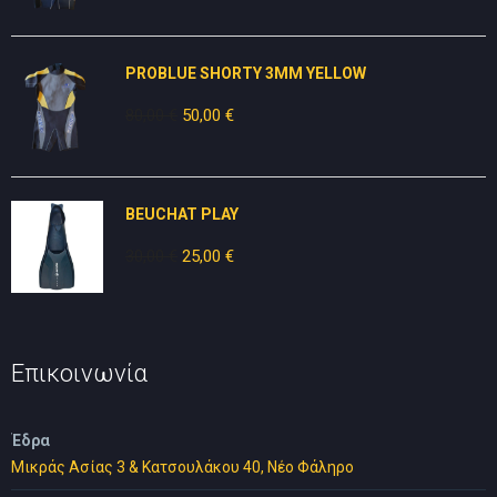
was:
τιμή
80,00 €.
είναι:
PROBLUE SHORTY 3MM YELLOW
50,00 €.
80,00
€
Original
50,00
€
Η
price
τρέχουσα
was:
τιμή
80,00 €.
είναι:
BEUCHAT PLAY
50,00 €.
30,00
€
Original
25,00
€
Η
price
τρέχουσα
was:
τιμή
30,00 €.
είναι:
25,00 €.
Επικοινωνία
Έδρα
Μικράς Ασίας 3 & Κατσουλάκου 40, Νέο Φάληρο