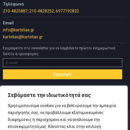
Τηλέφωνα
210-4825887
,
210-4828252
,
6977192832
Email
info@kartelias.gr
kartelias@kartelias.gr
Εγγραφείτε στο newsletter για να λαμβάνετε πρώτοι ενημερωτικά
δελτία & προσφορές:
Σεβόμαστε την ιδιωτικότητά σας
Χρησιμοποιούμε cookies για να βελτιώσουμε την εμπειρία
περιήγησής σας, να προβάλλουμε εξατομικευμένες
διαφημίσεις ή περιεχόμενο και να αναλύουμε την
επισκεψιμότητά μας. Κάνοντας κλικ στην επιλογή