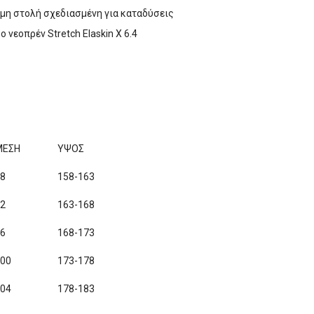
μη στολή σχεδιασμένη για καταδύσεις
νεοπρέν Stretch Elaskin X 6.4
ΜΕΣΗ
ΥΨΟΣ
88
158-163
92
163-168
96
168-173
100
173-178
104
178-183