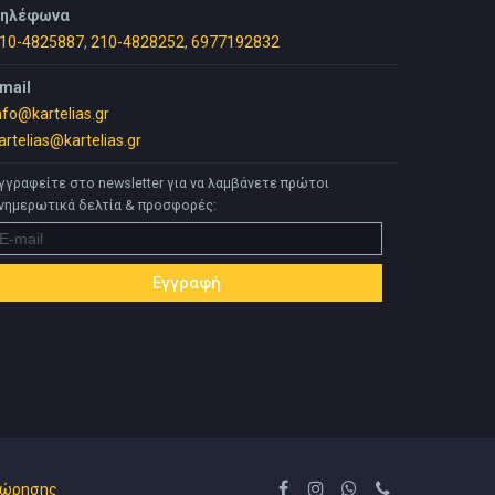
ηλέφωνα
10-4825887
,
210-4828252
,
6977192832
mail
nfo@kartelias.gr
artelias@kartelias.gr
γγραφείτε στο newsletter για να λαμβάνετε πρώτοι
νημερωτικά δελτία & προσφορές:
χώρησης