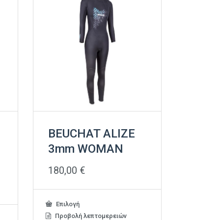
BEUCHAT ALIZE
3mm WOMAN
180,00
€
Αυτό
Επιλογή
το
Προβολή λεπτομερειών