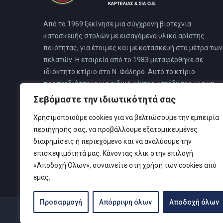
Από το 1969 ξεκίνησε μια σύγχρονη βιοτεχνία
κατασκευής στολών με εισαγόμενα υλικά αρίστης
ποιότητας, για έτοιμες και με κατασκευή στα μέτρα των
πελατών. Η εταιρεία από το 1983 μεταφέρθηκε σε
ιδιόκτητο κτίριο στο Ν. Φάληρο. Αυτό το κτίριο
προσχεδιάστηκε για ειδικό κέντρο κατάδυσης, για να
καλύπτει όλες τις ανάγκες των πελατών του, όπου και
Σεβόμαστε την ιδιωτικότητά σας
στεγάζονται όλες οι δραστηριότητες της εταιρείας.
Χρησιμοποιούμε cookies για να βελτιώσουμε την εμπειρία
περιήγησής σας, να προβάλλουμε εξατομικευμένες
διαφημίσεις ή περιεχόμενο και να αναλύουμε την
επισκεψιμότητά μας. Κάνοντας κλικ στην επιλογή
«Αποδοχή Όλων», συναινείτε στη χρήση των cookies από
εμάς.
Προσαρμογή
Απόρριψη όλων
Αποδοχή όλων
© Copyright 2019 Καρτελιάς ΙΚΕ | Designed and develop