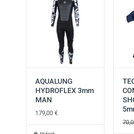
AQUALUNG
TE
HYDROFLEX 3mm
CO
ΜΑΝ
SH
5m
179,00
€
70,
Αυτό
Επιλογή