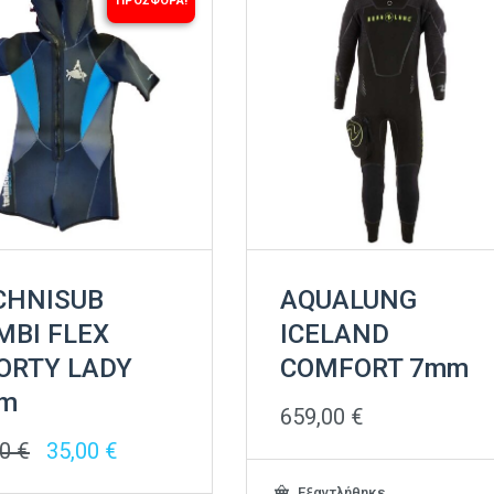
ΠΡΟΣΦΟΡΆ!
CHNISUB
AQUALUNG
MBI FLEX
ICELAND
ORTY LADY
COMFORT 7mm
m
659,00
€
Original
Η
00
€
35,00
€
price
τρέχουσα
was:
τιμή
Εξαντλήθηκε