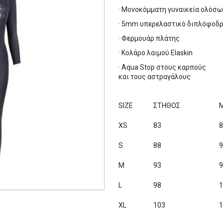
· Μονοκόμματη γυναικεία ολόσω
· 5mm υπερελαστικό διπλόφοδρο 
· Φερμουάρ πλάτης
· Κολάρο λαιμού Elaskin
· Aqua Stop στους καρπούς
και τους αστραγάλους
SIZE
ΣΤΗΘΟΣ
XS
83
S
88
M
93
L
98
XL
103