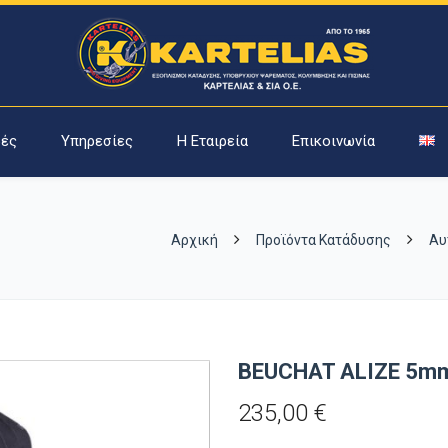
ές
Υπηρεσίες
Η Εταιρεία
Επικοινωνία
Αρχική
Προϊόντα Κατάδυσης
Αυ
BEUCHAT ALIZE 5
235,00
€