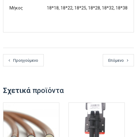
Μήκος
18*18, 18*22, 18*25, 18*28, 18*32, 18*38
Προηγούμενο
Επόμενο
Σχετικά
προϊόντα