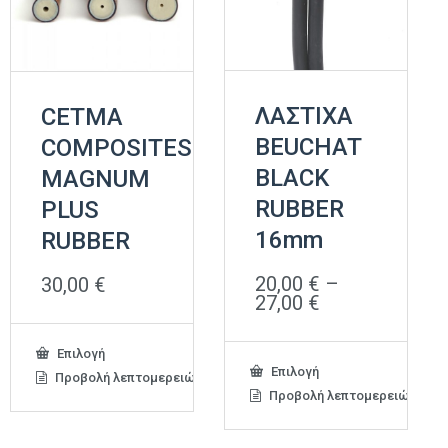
ΛΑΣΤΙΧΑ
CETMA
BEUCHAT
COMPOSITES
BLACK
MAGNUM
RUBBER
PLUS
16mm
RUBBER
20,00
€
–
30,00
€
Price
27,00
€
range:
20,00 €
Αυτό
Επιλογή
through
Αυτό
το
Επιλογή
27,00 €
Προβολή λεπτομερειών
το
προϊόν
Προβολή λεπτομερειών
προϊόν
έχει
έχει
πολλαπλές
πολλαπλές
παραλλαγές.