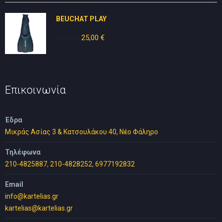
25,00 €.
είναι:
BEUCHAT PLAY
15,00 €.
30,00
€
Original
25,00
€
Η
price
τρέχουσα
was:
τιμή
30,00 €.
είναι:
25,00 €.
Επικοινωνία
Έδρα
Μικράς Ασίας 3 & Κατσουλάκου 40, Νέο Φάληρο
Τηλέφωνα
210-4825887
,
210-4828252
,
6977192832
Email
info@kartelias.gr
kartelias@kartelias.gr