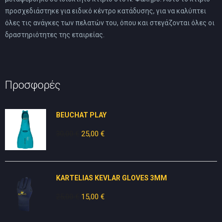
προσχεδιάστηκε για ειδικό κέντρο κατάδυσης, για να καλύπτει
όλες τις ανάγκες των πελατών του, όπου και στεγάζονται όλες οι
δραστηριότητες της εταιρείας.
Προσφορές
BEUCHAT PLAY
30,00
€
Original
25,00
€
Η
price
τρέχουσα
was:
τιμή
30,00 €.
είναι:
KARTELIAS KEVLAR GLOVES 3ΜΜ
25,00 €.
25,00
€
Original
15,00
€
Η
price
τρέχουσα
was:
τιμή