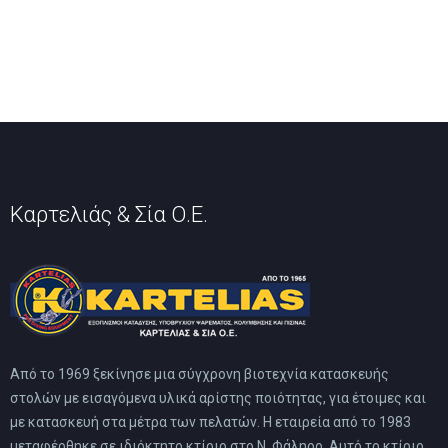
παραλλαγές.
Οι
Οι
επιλογές
επιλογές
μπορούν
μπορούν
να
να
επιλεγούν
επιλεγούν
στη
στη
σελίδα
σελίδα
του
του
προϊόντος
προϊόντος
Καρτελιάς & Σία Ο.Ε.
Από το 1969 ξεκίνησε μια σύγχρονη βιοτεχνία κατασκευής
στολών με εισαγόμενα υλικά αρίστης ποιότητας, για έτοιμες και
με κατασκευή στα μέτρα των πελατών. Η εταιρεία από το 1983
μεταφέρθηκε σε ιδιόκτητο κτίριο στο Ν. Φάληρο. Αυτό το κτίριο