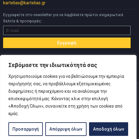
kartelias@kartelias.gr
Εγγραφείτε στο newsletter για να λαμβάνετε πρώτοι ενημερωτικά
δελτία & προσφορές:
Σεβόμαστε την ιδιωτικότητά σας
Χρησιμοποιούμε cookies για να βελτιώσουμε την εμπειρία
περιήγησής σας, να προβάλλουμε εξατομικευμένες
διαφημίσεις ή περιεχόμενο και να αναλύουμε την
επισκεψιμότητά μας. Κάνοντας κλικ στην επιλογή
«Αποδοχή Όλων», συναινείτε στη χρήση των cookies από
© Copyright 2019 Καρτελιάς ΙΚΕ | Designed and developed by
εμάς.
Inspire Web
-
Πολιτική Απορρήτου
|
Όροι Χρήσης
|
Αίτηση
Υπαναχώρησης
Προσαρμογή
Απόρριψη όλων
Αποδοχή όλων