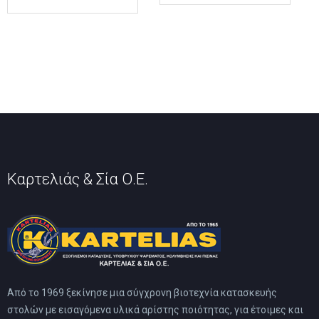
έχει
έχει
πολλαπλές
πολλαπλές
παραλλαγές.
παραλλαγές.
Οι
Οι
επιλογές
επιλογές
μπορούν
μπορούν
να
να
επιλεγούν
επιλεγούν
στη
στη
σελίδα
σελίδα
του
του
προϊόντος
προϊόντος
Καρτελιάς & Σία Ο.Ε.
Από το 1969 ξεκίνησε μια σύγχρονη βιοτεχνία κατασκευής
στολών με εισαγόμενα υλικά αρίστης ποιότητας, για έτοιμες και