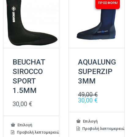
ΠΡΟΣΦΟΡΆ!
BEUCHAT
AQUALUNG
SIROCCO
SUPERZIP
SPORT
3MM
1.5MM
49,00
€
Original
Η
30,00
€
30,00
€
price
τρέχουσα
was:
τιμή
49,00 €.
είναι:
Αυτό
Επιλογή
30,00 €.
Αυτό
Επιλογή
το
Προβολή λεπτομερειών
το
Προβολή λεπτομερειών
προϊόν
προϊόν