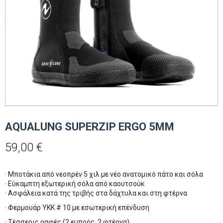
AQUALUNG SUPERZIP ERGO 5MM
59,00
€
· Μποτάκια από νεοπρέν 5 χιλ με νέο ανατομικό πάτο και σόλα
· Εύκαμπτη εξωτερική σόλα από καουτσούκ
· Ασφάλεια κατά της τριβής στα δάχτυλα και στη φτέρνα
· Φερμουάρ ΥΚΚ # 10 με εσωτερική επένδυση
· Τέσσερις ραφές (2 εμπρός, 2 φτέρνα)