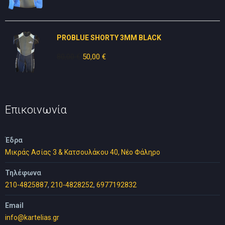
price
τρέχουσα
was:
τιμή
50,00 €.
είναι:
PROBLUE SHORTY 3MM BLACK
20,00 €.
80,00
€
Original
50,00
€
Η
price
τρέχουσα
was:
τιμή
80,00 €.
είναι:
50,00 €.
Επικοινωνία
Έδρα
Μικράς Ασίας 3 & Κατσουλάκου 40, Νέο Φάληρο
Τηλέφωνα
210-4825887
,
210-4828252
,
6977192832
Email
info@kartelias.gr