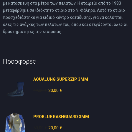
με κατασκευή στα μέτρα των πελατών. Η εταιρεία από το 1983
μεταφέρθηκε σε ιδιόκτητο κτίριο στο Ν. Φάληρο. Αυτό το κτίριο
προσχεδιάστηκε για ειδικό κέντρο κατάδυσης, για να καλύπτει
όλες τις ανάγκες των πελατών του, όπου και στεγάζονται όλες οι
δραστηριότητες της εταιρείας.
Προσφορές
AQUALUNG SUPERZIP 3MM
49,00
€
Original
30,00
€
Η
price
τρέχουσα
was:
τιμή
49,00 €.
είναι:
PROBLUE RASHGUARD 3MM
30,00 €.
50,00
€
Original
20,00
€
Η