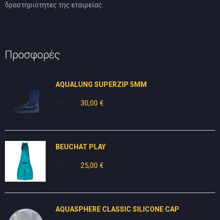
δραστηριότητες της εταιρείας.
Προσφορές
AQUALUNG SUPERZIP 5MM
49,00
€
Original
30,00
€
Η
price
τρέχουσα
was:
τιμή
49,00 €.
είναι:
BEUCHAT PLAY
30,00 €.
30,00
€
Original
25,00
€
Η
price
τρέχουσα
was:
τιμή
30,00 €.
είναι:
AQUASPHERE CLASSIC SILICONE CAP
25,00 €.