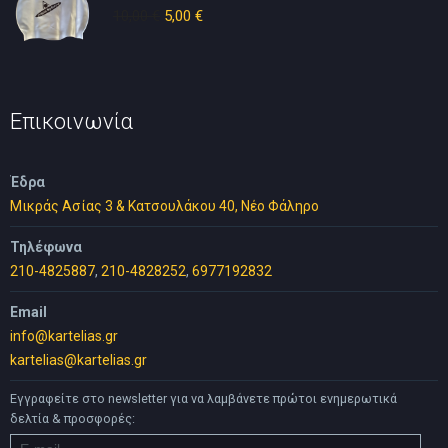
10,00
€
Original
5,00
€
Η
price
τρέχουσα
was:
τιμή
10,00 €.
είναι:
5,00 €.
Επικοινωνία
Έδρα
Μικράς Ασίας 3 & Κατσουλάκου 40, Νέο Φάληρο
Τηλέφωνα
210-4825887
,
210-4828252
,
6977192832
Email
info@kartelias.gr
kartelias@kartelias.gr
Εγγραφείτε στο newsletter για να λαμβάνετε πρώτοι ενημερωτικά
δελτία & προσφορές: