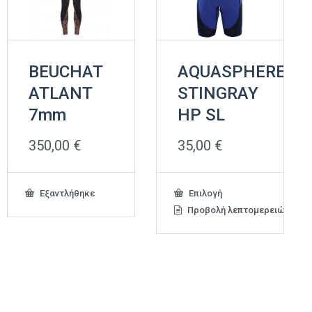
BEUCHAT
AQUASPHERE
ATLANT
STINGRAY
7mm
HP SL
350,00
€
35,00
€
Αυτό
Εξαντλήθηκε
Επιλογή
το
Προβολή λεπτομερειών
προϊόν
έχει
πολλαπλές
παραλλαγές.
Οι
επιλογές
μπορούν
να