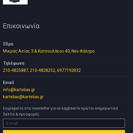
price
τρέχουσα
was:
τιμή
70,00 €.
είναι:
35,00 €.
Επικοινωνία
Έδρα
Μικράς Ασίας 3 & Κατσουλάκου 40, Νέο Φάληρο
Τηλέφωνα
210-4825887
,
210-4828252
,
6977192832
Email
info@kartelias.gr
kartelias@kartelias.gr
Εγγραφείτε στο newsletter για να λαμβάνετε πρώτοι ενημερωτικά
δελτία & προσφορές: