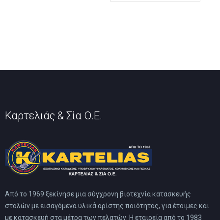
παραλλαγές.
πολλαπλές
Οι
παραλλαγές.
επιλογές
Οι
μπορούν
επιλογές
να
μπορούν
επιλεγούν
να
στη
επιλεγούν
σελίδα
στη
του
σελίδα
προϊόντος
του
προϊόντος
Καρτελιάς & Σία Ο.Ε.
Από το 1969 ξεκίνησε μια σύγχρονη βιοτεχνία κατασκευής
στολών με εισαγόμενα υλικά αρίστης ποιότητας, για έτοιμες και
με κατασκευή στα μέτρα των πελατών. Η εταιρεία από το 1983