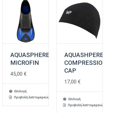
AQUASPHERE
AQUASHPERE
MICROFIN
COMPRESSION
CAP
45,00
€
17,00
€
Αυτό
Επιλογή
το
Προβολή λεπτομερειών
Αυτό
Επιλογή
προϊόν
το
έχει
Προβολή λεπτομερειών
προϊόν
πολλαπλές
έχει