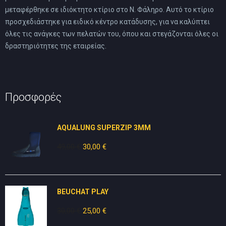
μεταφέρθηκε σε ιδιόκτητο κτίριο στο Ν. Φάληρο. Αυτό το κτίριο
προσχεδιάστηκε για ειδικό κέντρο κατάδυσης, για να καλύπτει
όλες τις ανάγκες των πελατών του, όπου και στεγάζονται όλες οι
δραστηριότητες της εταιρείας.
Προσφορές
AQUALUNG SUPERZIP 3MM
49,00
€
Original
30,00
€
Η
price
τρέχουσα
was:
τιμή
49,00 €.
είναι:
BEUCHAT PLAY
30,00 €.
30,00
€
Original
25,00
€
Η
price
τρέχουσα