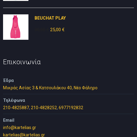
was:
τιμή
30,00 €.
είναι:
BEUCHAT PLAY
25,00 €.
30,00
€
Original
25,00
€
Η
price
τρέχουσα
was:
τιμή
30,00 €.
είναι:
25,00 €.
Επικοινωνία
Έδρα
Μικράς Ασίας 3 & Κατσουλάκου 40, Νέο Φάληρο
Τηλέφωνα
210-4825887
,
210-4828252
,
6977192832
Email
info@kartelias.gr
kartelias@kartelias.gr