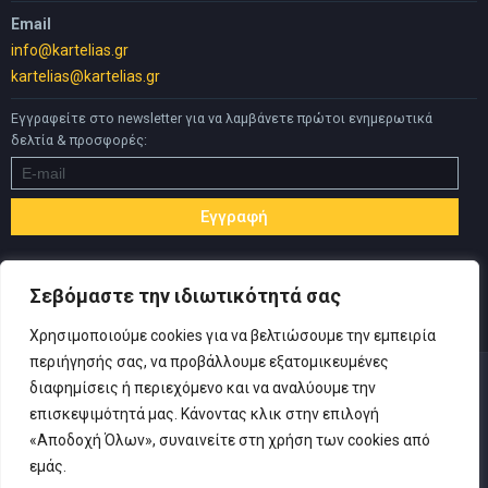
Email
info@kartelias.gr
kartelias@kartelias.gr
Εγγραφείτε στο newsletter για να λαμβάνετε πρώτοι ενημερωτικά
δελτία & προσφορές:
Σεβόμαστε την ιδιωτικότητά σας
Χρησιμοποιούμε cookies για να βελτιώσουμε την εμπειρία
περιήγησής σας, να προβάλλουμε εξατομικευμένες
διαφημίσεις ή περιεχόμενο και να αναλύουμε την
επισκεψιμότητά μας. Κάνοντας κλικ στην επιλογή
«Αποδοχή Όλων», συναινείτε στη χρήση των cookies από
© Copyright 2019 Καρτελιάς ΙΚΕ | Designed and developed by
εμάς.
Inspire Web
-
Πολιτική Απορρήτου
|
Όροι Χρήσης
|
Αίτηση