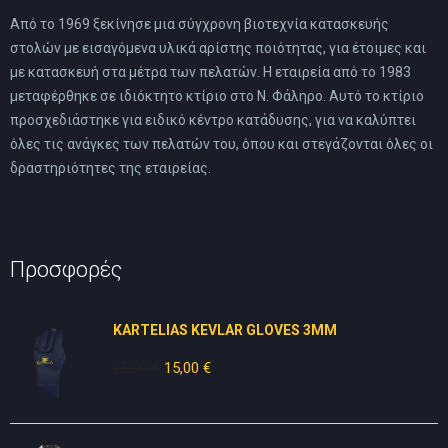
Από το 1969 ξεκίνησε μια σύγχρονη βιοτεχνία κατασκευής
στολών με εισαγόμενα υλικά αρίστης ποιότητας, για έτοιμες και
με κατασκευή στα μέτρα των πελατών. Η εταιρεία από το 1983
μεταφέρθηκε σε ιδιόκτητο κτίριο στο Ν. Φάληρο. Αυτό το κτίριο
προσχεδιάστηκε για ειδικό κέντρο κατάδυσης, για να καλύπτει
όλες τις ανάγκες των πελατών του, όπου και στεγάζονται όλες οι
δραστηριότητες της εταιρείας.
Προσφορές
KARTELIAS KEVLAR GLOVES 3ΜΜ
25,00
€
Original
15,00
€
Η
price
τρέχουσα
was:
τιμή
25,00 €.
είναι: