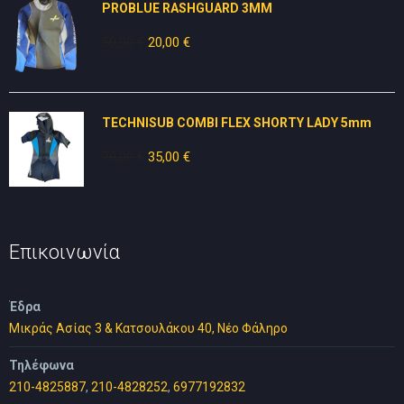
PROBLUE RASHGUARD 3MM
15,00 €.
50,00
€
Original
20,00
€
Η
price
τρέχουσα
was:
τιμή
50,00 €.
είναι:
TECHNISUB COMBI FLEX SHORTY LADY 5mm
20,00 €.
70,00
€
Original
35,00
€
Η
price
τρέχουσα
was:
τιμή
70,00 €.
είναι:
35,00 €.
Επικοινωνία
Έδρα
Μικράς Ασίας 3 & Κατσουλάκου 40, Νέο Φάληρο
Τηλέφωνα
210-4825887
,
210-4828252
,
6977192832