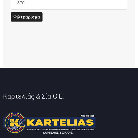
Μέγιστη
τιμή
Φιλτράρισμα
Καρτελιάς & Σία Ο.Ε.