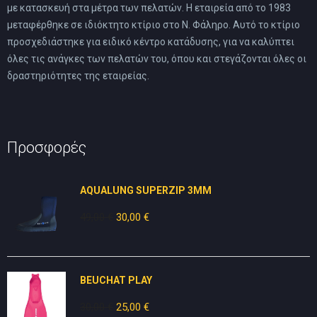
με κατασκευή στα μέτρα των πελατών. Η εταιρεία από το 1983
μεταφέρθηκε σε ιδιόκτητο κτίριο στο Ν. Φάληρο. Αυτό το κτίριο
προσχεδιάστηκε για ειδικό κέντρο κατάδυσης, για να καλύπτει
όλες τις ανάγκες των πελατών του, όπου και στεγάζονται όλες οι
δραστηριότητες της εταιρείας.
Προσφορές
AQUALUNG SUPERZIP 3MM
49,00
€
Original
30,00
€
Η
price
τρέχουσα
was:
τιμή
49,00 €.
είναι:
BEUCHAT PLAY
30,00 €.
30,00
€
Original
25,00
€
Η