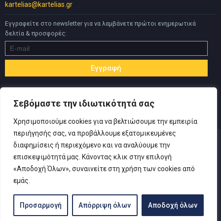
kartelias@kartelias.gr
Εγγραφείτε στο newsletter για να λαμβάνετε πρώτοι ενημερωτικά
δελτία & προσφορές:
Σεβόμαστε την ιδιωτικότητά σας
Χρησιμοποιούμε cookies για να βελτιώσουμε την εμπειρία
περιήγησής σας, να προβάλλουμε εξατομικευμένες
διαφημίσεις ή περιεχόμενο και να αναλύουμε την
επισκεψιμότητά μας. Κάνοντας κλικ στην επιλογή
«Αποδοχή Όλων», συναινείτε στη χρήση των cookies από
© Copyright 2019 Καρτελιάς ΙΚΕ | Designed and developed by
εμάς.
Inspire Web
-
Πολιτική Απορρήτου
|
Όροι Χρήσης
|
Αίτηση
Υπαναχώρησης
Προσαρμογή
Απόρριψη όλων
Αποδοχή όλων