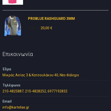
price
τρέχουσα
was:
τιμή
30,00 €.
είναι:
PROBLUE RASHGUARD 3MM
25,00 €.
50,00
€
Original
20,00
€
Η
price
τρέχουσα
was:
τιμή
50,00 €.
είναι:
20,00 €.
Επικοινωνία
Έδρα
Μικράς Ασίας 3 & Κατσουλάκου 40, Νέο Φάληρο
Τηλέφωνα
210-4825887
,
210-4828252
,
6977192832
Email
info@kartelias.gr