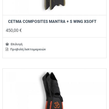
CETMA COMPOSITES MANTRA + S WING XSOFT
450,00
€
Επιλογή
Προβολή λεπτομερειών
Αυτό
το
προϊόν
έχει
πολλαπλές
παραλλαγές.
Οι
επιλογές
μπορούν
να
επιλεγούν
στη
σελίδα