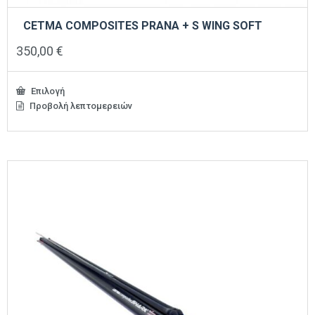
CETMA COMPOSITES PRANA + S WING SOFT
350,00
€
Επιλογή
Προβολή λεπτομερειών
Αυτό
το
προϊόν
έχει
πολλαπλές
παραλλαγές.
Οι
επιλογές
μπορούν
να
επιλεγούν
στη
σελίδα
του
προϊόντος