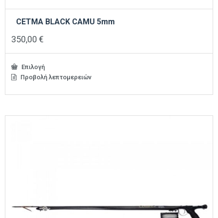
CETMA BLACK CAMU 5mm
350,00
€
Επιλογή
Προβολή λεπτομερειών
Αυτό
το
προϊόν
έχει
πολλαπλές
παραλλαγές.
Οι
επιλογές
μπορούν
να
επιλεγούν
στη
σελίδα
του
προϊόντος