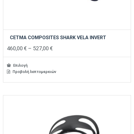
CETMA COMPOSITES SHARK VELA INVERT
Price
460,00
€
–
527,00
€
range:
460,00 €
through
Επιλογή
527,00 €
Προβολή λεπτομερειών
Αυτό
το
προϊόν
έχει
πολλαπλές
παραλλαγές.
Οι
επιλογές
μπορούν
να
επιλεγούν