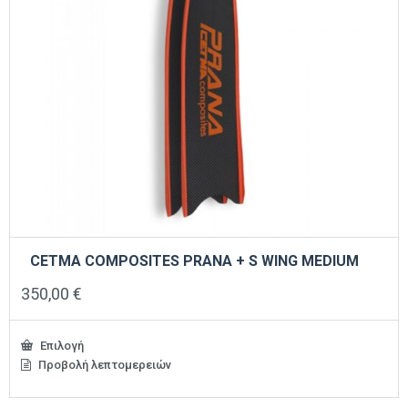
του
προϊόντος
CETMA COMPOSITES PRANA + S WING MEDIUM
350,00
€
Επιλογή
Προβολή λεπτομερειών
Αυτό
το
προϊόν