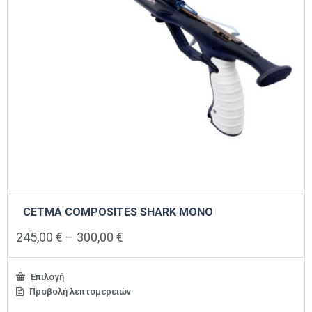
CETMA COMPOSITES SHARK MONO
Price
245,00
€
–
300,00
€
range:
245,00 €
through
Επιλογή
300,00 €
Προβολή λεπτομερειών
Αυτό
το