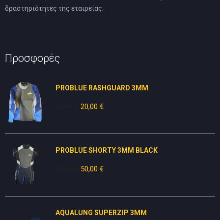
δραστηριότητες της εταιρείας.
Προσφορές
PROBLUE RASHGUARD 3MM
50,00
€
Original
20,00
€
Η
price
τρέχουσα
was:
τιμή
50,00 €.
είναι:
PROBLUE SHORTY 3MM BLACK
20,00 €.
80,00
€
Original
50,00
€
Η
price
τρέχουσα
was:
τιμή
80,00 €.
είναι:
AQUALUNG SUPERZIP 3MM
50,00 €.