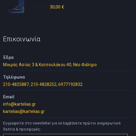
49,00
€
Original
30,00
€
Η
price
τρέχουσα
was:
τιμή
49,00 €.
είναι:
30,00 €.
Επικοινωνία
Έδρα
Μικράς Ασίας 3 & Κατσουλάκου 40, Νέο Φάληρο
Τηλέφωνα
210-4825887
,
210-4828252
,
6977192832
Email
info@kartelias.gr
kartelias@kartelias.gr
Εγγραφείτε στο newsletter για να λαμβάνετε πρώτοι ενημερωτικά
δελτία & προσφορές: