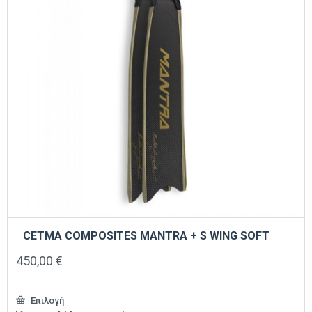
στη
σελίδα
του
προϊόντος
CETMA COMPOSITES MANTRA + S WING SOFT
450,00
€
Επιλογή