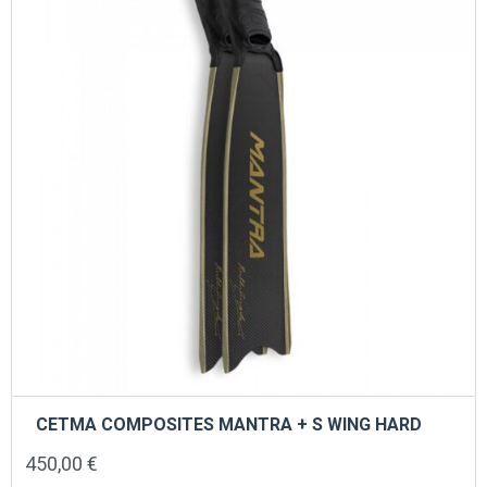
μπορούν
να
επιλεγούν
στη
σελίδα
του
προϊόντος
CETMA COMPOSITES MANTRA + S WING HARD
450,00
€