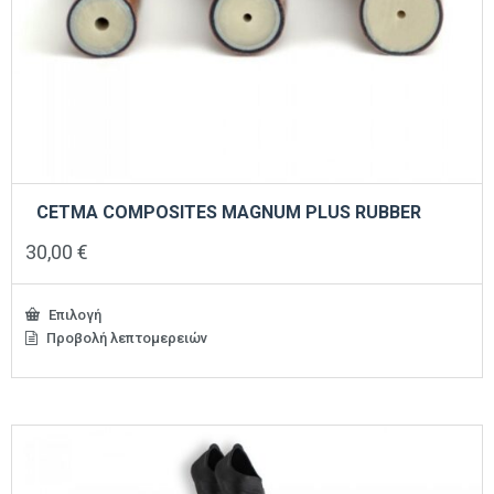
CETMA COMPOSITES MAGNUM PLUS RUBBER
30,00
€
Επιλογή
Προβολή λεπτομερειών
Αυτό
το
προϊόν
έχει
πολλαπλές
παραλλαγές.
Οι
επιλογές