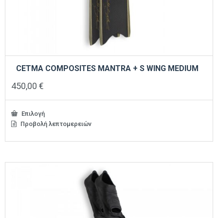
CETMA COMPOSITES MANTRA + S WING MEDIUM
450,00
€
Επιλογή
Προβολή λεπτομερειών
Αυτό
το
προϊόν
έχει
πολλαπλές
παραλλαγές.
Οι
επιλογές
μπορούν
να
επιλεγούν