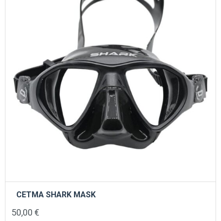
στη
σελίδα
του
προϊόντος
CETMA SHARK MASK
50,00
€