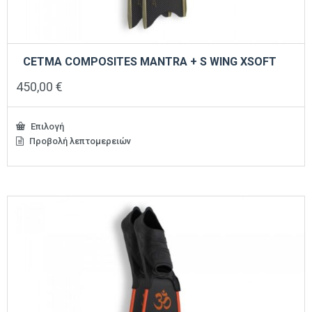
CETMA COMPOSITES MANTRA + S WING XSOFT
450,00
€
Επιλογή
Προβολή λεπτομερειών
Αυτό
το
προϊόν
έχει
πολλαπλές
παραλλαγές.
Οι
επιλογές
μπορούν
να
επιλεγούν
στη
σελίδα