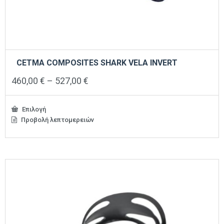
CETMA COMPOSITES SHARK VELA INVERT
Price
460,00
€
–
527,00
€
range:
460,00 €
through
Επιλογή
527,00 €
Προβολή λεπτομερειών
Αυτό
το
προϊόν
έχει
πολλαπλές
παραλλαγές.
Οι
επιλογές
μπορούν
να
επιλεγούν