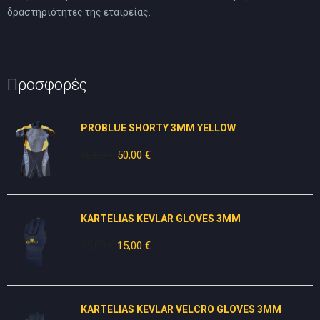
δραστηριότητες της εταιρείας.
Προσφορές
PROBLUE SHORTY 3MM YELLOW
80,00
€
Original
50,00
€
Η
price
τρέχουσα
was:
τιμή
80,00 €.
είναι:
KARTELIAS KEVLAR GLOVES 3ΜΜ
50,00 €.
25,00
€
Original
15,00
€
Η
price
τρέχουσα
was:
τιμή
25,00 €.
είναι:
KARTELIAS KEVLAR VELCRO GLOVES 3ΜΜ
15,00 €.