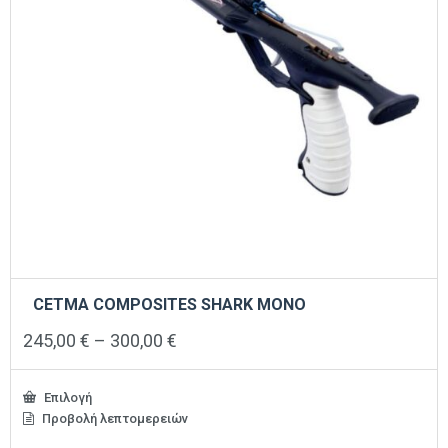
CETMA COMPOSITES SHARK MONO
Price
245,00
€
–
300,00
€
range:
245,00 €
through
Επιλογή
300,00 €
Προβολή λεπτομερειών
Αυτό
το