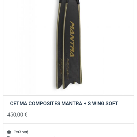
στη
σελίδα
του
προϊόντος
CETMA COMPOSITES MANTRA + S WING SOFT
450,00
€
Επιλογή