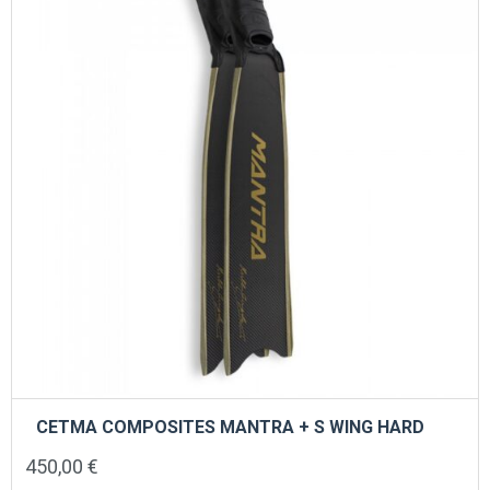
μπορούν
να
επιλεγούν
στη
σελίδα
του
προϊόντος
CETMA COMPOSITES MANTRA + S WING HARD
450,00
€