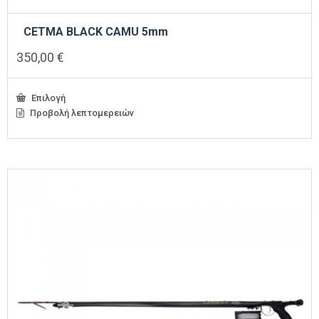
CETMA BLACK CAMU 5mm
350,00
€
Επιλογή
Προβολή λεπτομερειών
Αυτό
το
προϊόν
έχει
πολλαπλές
παραλλαγές.
Οι
επιλογές
μπορούν
να
επιλεγούν
στη
σελίδα
του
προϊόντος