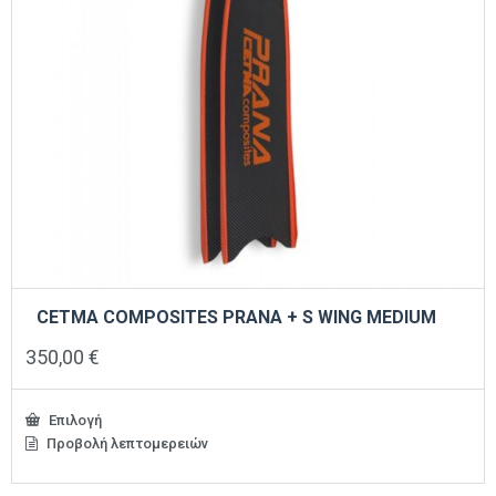
του
προϊόντος
CETMA COMPOSITES PRANA + S WING MEDIUM
350,00
€
Επιλογή
Προβολή λεπτομερειών
Αυτό
το
προϊόν