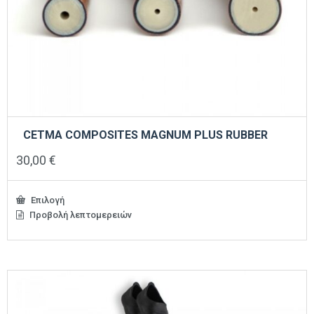
CETMA COMPOSITES MAGNUM PLUS RUBBER
30,00
€
Επιλογή
Προβολή λεπτομερειών
Αυτό
το
προϊόν
έχει
πολλαπλές
παραλλαγές.
Οι
επιλογές