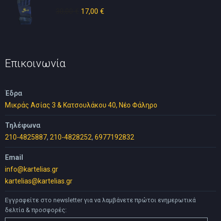
30,00
€
Original
17,00
€
Η
price
τρέχουσα
was:
τιμή
30,00 €.
είναι:
17,00 €.
Επικοινωνία
Έδρα
Μικράς Ασίας 3 & Κατσουλάκου 40, Νέο Φάληρο
Τηλέφωνα
210-4825887
,
210-4828252
,
6977192832
Email
info@kartelias.gr
kartelias@kartelias.gr
Εγγραφείτε στο newsletter για να λαμβάνετε πρώτοι ενημερωτικά
δελτία & προσφορές: