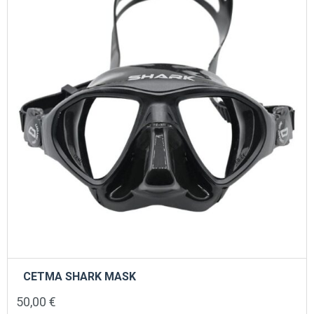
στη
σελίδα
του
προϊόντος
CETMA SHARK MASK
50,00
€