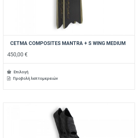
CETMA COMPOSITES MANTRA + S WING MEDIUM
450,00
€
Επιλογή
Προβολή λεπτομερειών
Αυτό
το
προϊόν
έχει
πολλαπλές
παραλλαγές.
Οι
επιλογές
μπορούν
να
επιλεγούν